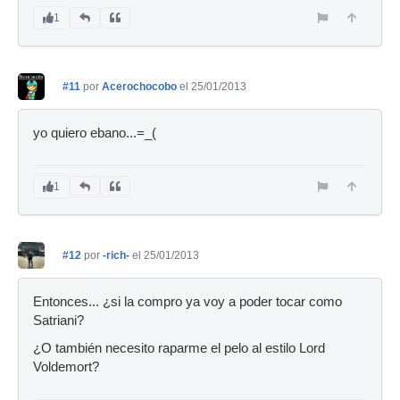
1
#11
por
Acerochocobo
el 25/01/2013
yo quiero ebano...=_(
1
#12
por
-rich-
el 25/01/2013
Entonces... ¿si la compro ya voy a poder tocar como
Satriani?
¿O también necesito raparme el pelo al estilo Lord
Voldemort?