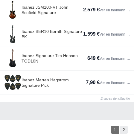
Ibanez JSM100-VT John
2.579 €
Ver en thomann
→
Scofield Signature
Ibanez BER10 Bernth Signature
1.599 €
Ver en thomann
→
BK
Ibanez Signature Tim Henson
649 €
Ver en thomann
→
TOD10N
Ibanez Marten Hagstrom
7,90 €
Ver en thomann
→
Signature Pick
Enlaces de afiliación
1
2