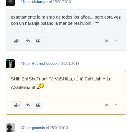
#5
por
xisburger
el 25/01/2013
exactamente lo mismo de todos los años... pero esta vez
con un naranja butano la mar de reshulón!!! ^^
2
#6
por
Acerochocobo
el 25/01/2013
SHih Ehl ShaTrIanI Té VaSHíLa, tÚ té CaHLlah Y Lo
AShiMilhah!!
9
#7
por
genesis
el 25/01/2013