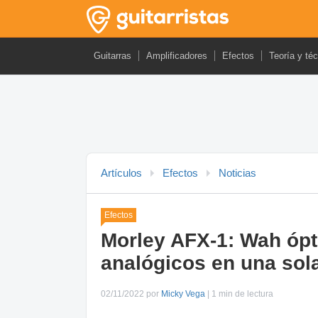
Guitarras
Amplificadores
Efectos
Teoría y té
Artículos
Efectos
Noticias
Efectos
Morley AFX-1: Wah ópti
analógicos en una sol
02/11/2022 por
Micky Vega
| 1 min de lectura