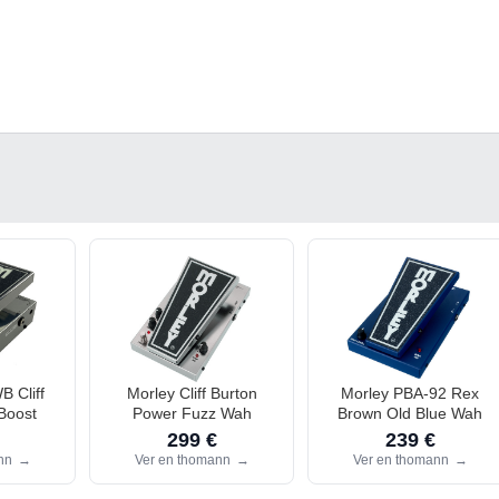
 Cliff
Morley Cliff Burton
Morley PBA-92 Rex
Boost
Power Fuzz Wah
Brown Old Blue Wah
299 €
239 €
ann
→
Ver en thomann
→
Ver en thomann
→