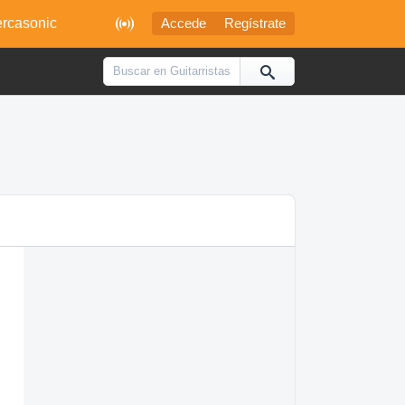

rcasonic
Accede
Regístrate