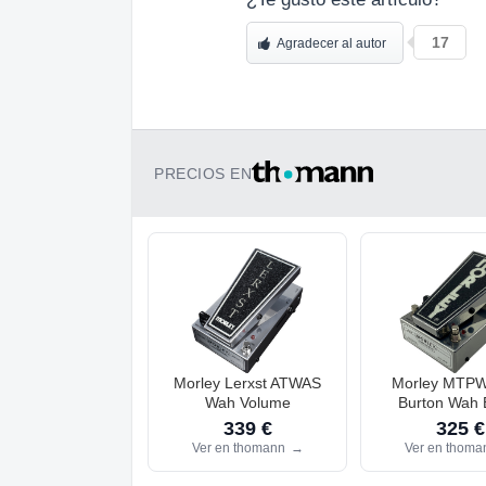
17
Agradecer al autor
PRECIOS EN
Morley Lerxst ATWAS
Morley MTPWB
Wah Volume
Burton Wah 
339 €
325 €
Ver en thomann
→
Ver en thom