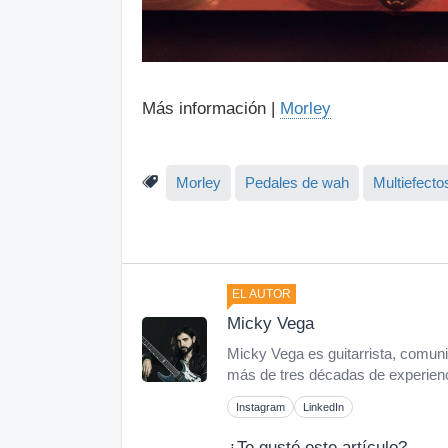
Más información |
Morley
Morley
Pedales de wah
Multiefecto
EL AUTOR
Micky Vega
Micky Vega es guitarrista, comuni
más de tres décadas de experienci
Instagram
LinkedIn
¿Te gustó este artículo?