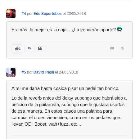
#4
por
Edu Supertubos
el 23/05/2018
Es más, lo mejor es la caja... ¿La venderán aparte?
1
#5
por
David Trigili
el 24/05/2018
A mi me daría hasta cosica pisar un pedal tan bonico.
Lo de la reverb antes del delay supongo que habrá sido a
petición de la guitarrista, supongo que le gustará usarlos
de esa manera. En estos casos una palanca para
cambiar el orden viene bien, como en los pedales que
llevan OD+Boost, wah+fuzz, etc...