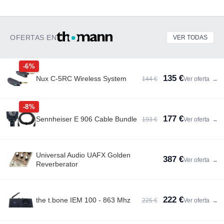
OFERTAS EN
VER TODAS
-6%
135 €
Nux C-5RC Wireless System
144 €
Ver oferta
→
-8%
177 €
Sennheiser E 906 Cable Bundle
193 €
Ver oferta
→
Universal Audio UAFX Golden
387 €
Ver oferta
→
Reverberator
222 €
the t.bone IEM 100 - 863 Mhz
225 €
Ver oferta
→