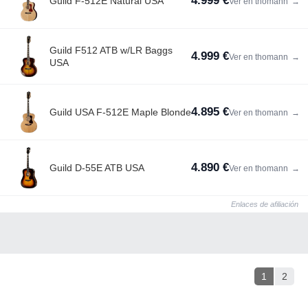
4.999 €
Guild F-512E Natural USA
Ver en thomann
→
Guild F512 ATB w/LR Baggs
4.999 €
Ver en thomann
→
USA
4.895 €
Guild USA F-512E Maple Blonde
Ver en thomann
→
4.890 €
Guild D-55E ATB USA
Ver en thomann
→
Enlaces de afiliación
1
2