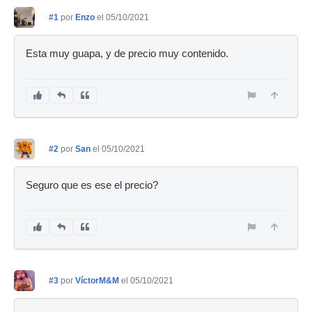
#1
por
Enzo
el 05/10/2021
Esta muy guapa, y de precio muy contenido.
#2
por
San
el 05/10/2021
Seguro que es ese el precio?
#3
por
VíctorM&M
el 05/10/2021