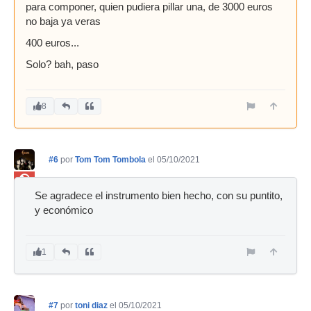
para componer, quien pudiera pillar una, de 3000 euros
no baja ya veras
400 euros...
Solo? bah, paso
8
#6
por
Tom Tom Tombola
el 05/10/2021
Ban
Se agradece el instrumento bien hecho, con su puntito,
y económico
1
#7
por
toni diaz
el 05/10/2021