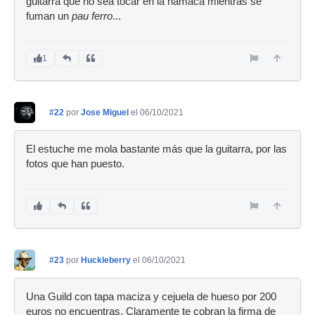
guitarra que no sea tocar en la hamaca mientras se
fuman un
pau ferro
...
1
#22
por
Jose Miguel
el 06/10/2021
El estuche me mola bastante más que la guitarra, por las
fotos que han puesto.
#23
por
Huckleberry
el 06/10/2021
Una Guild con tapa maciza y cejuela de hueso por 200
euros no encuentras. Claramente te cobran la firma de