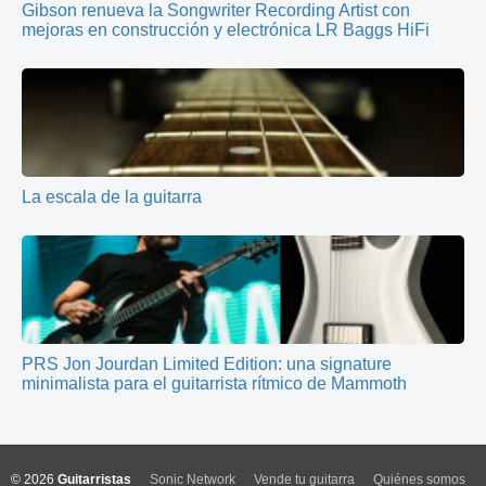
Gibson renueva la Songwriter Recording Artist con
mejoras en construcción y electrónica LR Baggs HiFi
La escala de la guitarra
PRS Jon Jourdan Limited Edition: una signature
minimalista para el guitarrista rítmico de Mammoth
© 2026
Guitarristas
Sonic Network
Vende tu guitarra
Quiénes somos