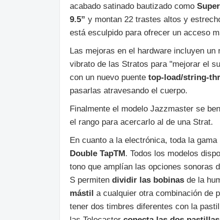
acabado satinado bautizado como
Super
9.5”
y montan 22 trastes altos y estrec
está esculpido para ofrecer un acceso 
Las mejoras en el hardware incluyen un
vibrato de las Stratos para "mejorar el s
con un nuevo puente
top-load/string-t
pasarlas atravesando el cuerpo.
Finalmente el modelo Jazzmaster se ben
el rango para acercarlo al de una Strat.
En cuanto a la electrónica, toda la gama
Double
TapTM
. Todos los modelos dis
tono que amplían las opciones sonoras d
S permiten
dividir las bobinas
de la hu
mástil
a cualquier otra combinación de p
tener dos timbres diferentes con la past
las Telecaster
conecta las dos pastillas