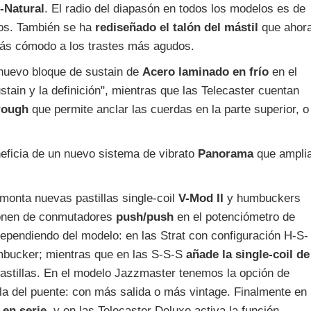
-Natural
. El radio del diapasón en todos los modelos es de
hos. También se ha
rediseñado el talón del mástil
que ahor
más cómodo a los trastes más agudos.
 nuevo bloque de sustain de
Acero laminado en frío
en el
ustain y la definición", mientras que las Telecaster cuentan
hrough
que permite anclar las cuerdas en la parte superior, o
eficia de un nuevo sistema de vibrato
Panorama
que ampli
 monta nuevas pastillas single-coil
V-Mod II
y humbuckers
ponen de conmutadores
push/push
en el potenciómetro de
ependiendo del modelo: en las Strat con configuración H-S-
mbucker; mientras que en las S-S-S
añade la single-coil de
astillas. En el modelo Jazzmaster tenemos la opción de
illa del puente: con más salida o más vintage. Finalmente en
 en serie
, y en las Telecaster Deluxe activa la función