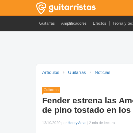
Guitarras
Amplificadores
Efectos
Teoría y té
Artículos
Guitarras
Noticias
Guitarras
Fender estrena las Ame
de pino tostado en los
13/10/2020 por
Henry Amat
| 2 min de lectura