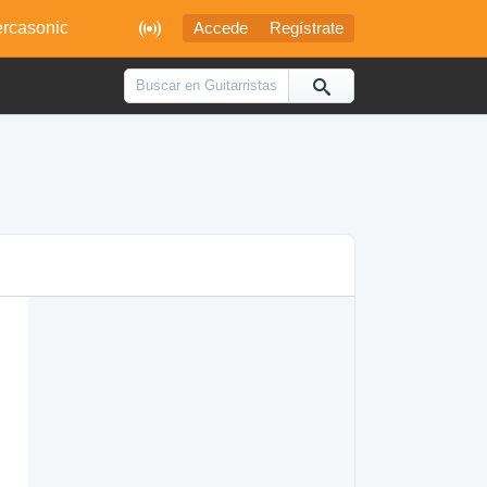

rcasonic
Accede
Regístrate