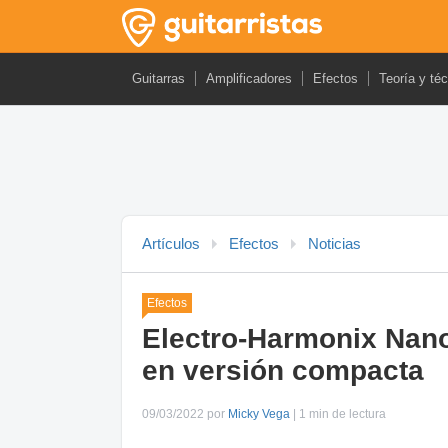
Guitarras
Amplificadores
Efectos
Teoría y té
Artículos
Efectos
Noticias
Efectos
Electro-Harmonix Nano
en versión compacta
09/03/2022 por
Micky Vega
| 1 min de lectura