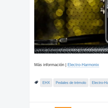
Más información |
Electro-Harmonix
EHX
Pedales de trémolo
Electro-H