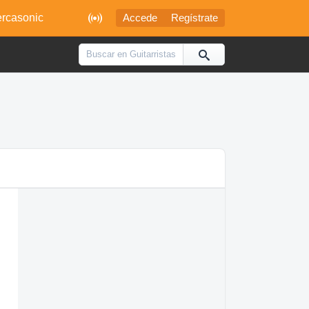

rcasonic
Accede
Regístrate