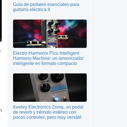
Guía de pedales esenciales para
guitarra eléctrica II
e
Electro-Harmonix Pico Intelligent
Harmony Machine: un armonizador
inteligente en formato compacto
Keeley Electronics Zoma, un pedal
n
de reverb y trémolo estéreo con
pocos controles, pero muy versátil
e