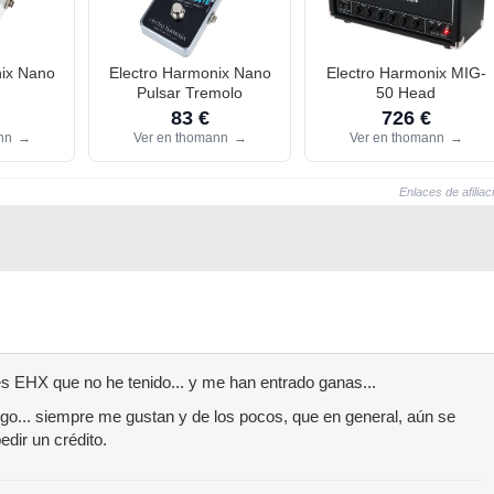
nix Nano
Electro Harmonix Nano
Electro Harmonix MIG-
Pulsar Tremolo
50 Head
83 €
726 €
ann
→
Ver en thomann
→
Ver en thomann
→
Enlaces de afiliac
s EHX que no he tenido... y me han entrado ganas...
o... siempre me gustan y de los pocos, que en general, aún se
edir un crédito.