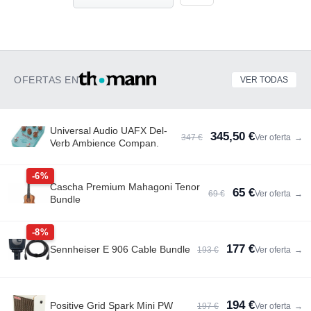
OFERTAS EN
VER TODAS
Universal Audio UAFX Del-
345,50 €
347 €
Ver oferta
→
Verb Ambience Compan.
-6%
Cascha Premium Mahagoni Tenor
65 €
69 €
Ver oferta
→
Bundle
-8%
177 €
Sennheiser E 906 Cable Bundle
193 €
Ver oferta
→
194 €
Positive Grid Spark Mini PW
197 €
Ver oferta
→