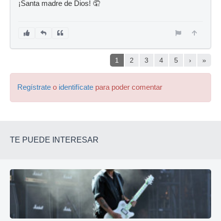
¡Santa madre de Dios! 🤦
1
2
3
4
5
›
»
Regístrate
o
identifícate
para poder comentar
TE PUEDE INTERESAR