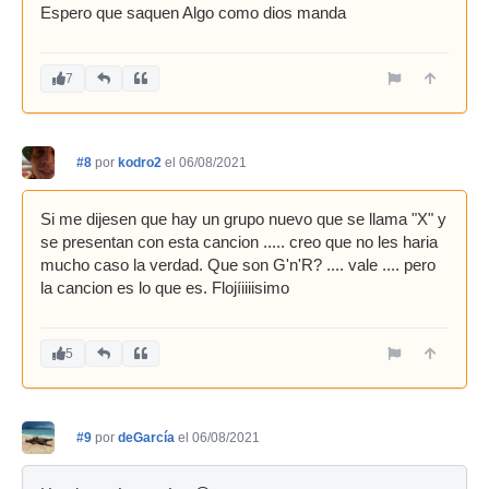
Espero que saquen Algo como dios manda
7
#8
por
kodro2
el 06/08/2021
Si me dijesen que hay un grupo nuevo que se llama "X" y
se presentan con esta cancion ..... creo que no les haria
mucho caso la verdad. Que son G'n'R? .... vale .... pero
la cancion es lo que es. Flojíiiiisimo
5
#9
por
deGarcía
el 06/08/2021