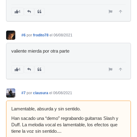
4
#6
por
frodito78
el 06/08/2021
valiente mierda por otra parte
4
#7
por
clausura
el 06/08/2021
Lamentable, absurda y sin sentido.
Han sacado una “demo” regrabando guitarras Slash y
Duff. La melodia vocal es lamentable, los efectos que
tiene la voz sin sentido....