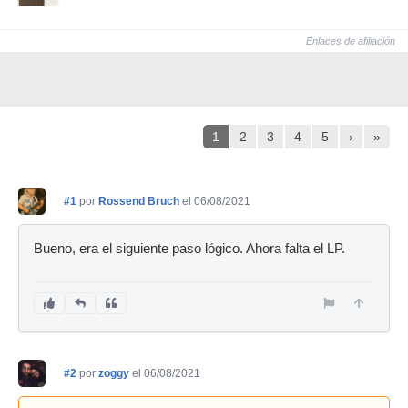
Enlaces de afiliación
1
2
3
4
5
›
»
#1
por
Rossend Bruch
el 06/08/2021
Bueno, era el siguiente paso lógico. Ahora falta el LP.
#2
por
zoggy
el 06/08/2021