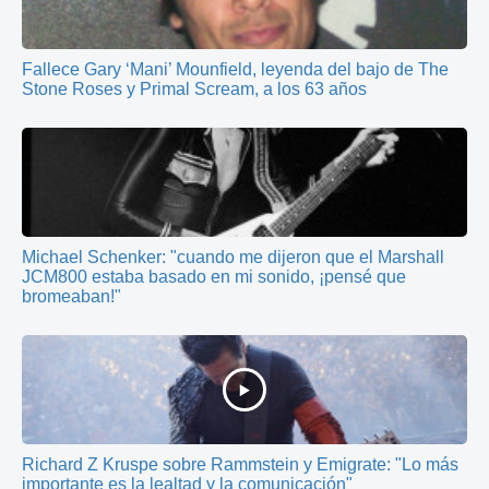
Fallece Gary ‘Mani’ Mounfield, leyenda del bajo de The
Stone Roses y Primal Scream, a los 63 años
Michael Schenker: "cuando me dijeron que el Marshall
JCM800 estaba basado en mi sonido, ¡pensé que
bromeaban!"
Richard Z Kruspe sobre Rammstein y Emigrate: "Lo más
importante es la lealtad y la comunicación"