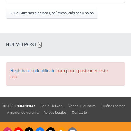
« Ir a Guitarras eléctricas, acústicas, clásicas y bajos
NUEVO POST
×
Regístrate
o
identifícate
para poder postear en este
hilo
© 2026
Guitarristas
Sonic Network
Vende tu guitarra
Quiénes somos
Afinador de guitarra
Avisos legales
Contacto