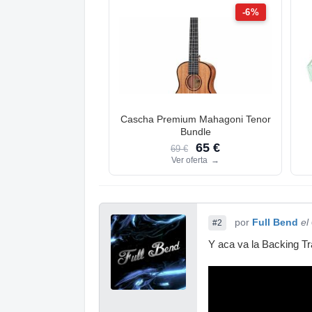
-6%
Cascha Premium Mahagoni Tenor
Bundle
65 €
69 €
Ver oferta
→
por
Full Bend
el
#2
Y aca va la Backing T