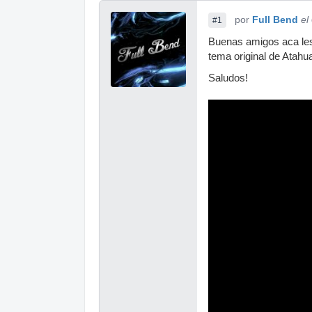
por
Full Bend
el
#1
Buenas amigos aca les c
tema original de Atahu
Saludos!