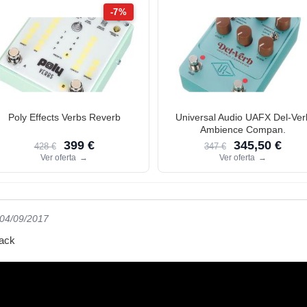
-7%
Poly Effects Verbs Reverb
Universal Audio UAFX Del-Ver
Ambience Compan.
399 €
345,50 €
428 €
347 €
Ver oferta
→
Ver oferta
→
 04/09/2017
rack