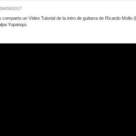
 04/09/2017
omparto un Video Tutorial de la intro de guitarra de Ricardo Mollo (D
alpa Yupanqui.