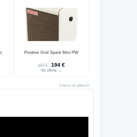
b
Positive Grid Spark Mini PW
194 €
197 €
Ver oferta
→
Enlaces de afiliación