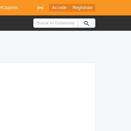

rcasonic
Accede
Regístrate