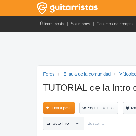
Últimos posts
Soluciones
Consejos de compra
Foros
El aula de la comunidad
Vídeole
TUTORIAL de la Intro d
Enviar post
Seguir este hilo
Ma