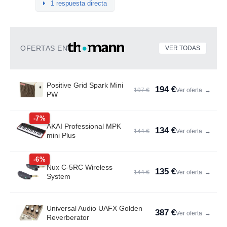
1 respuesta directa
OFERTAS EN
VER TODAS
Positive Grid Spark Mini
194 €
197 €
Ver oferta
→
PW
-7%
AKAI Professional MPK
134 €
144 €
Ver oferta
→
mini Plus
-6%
Nux C-5RC Wireless
135 €
144 €
Ver oferta
→
System
Universal Audio UAFX Golden
387 €
Ver oferta
→
Reverberator