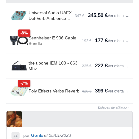
Universal Audio UAFX
345,50 €
347 €
Ver oferta
→
Del-Verb Ambience
Compan.
-8%
Sennheiser E 906 Cable
177 €
193 €
Ver oferta
→
Bundle
the t.bone IEM 100 - 863
222 €
225 €
Ver oferta
→
Mhz
-7%
399 €
Poly Effects Verbs Reverb
428 €
Ver oferta
→
Enlaces de afiliación
por
GonE
el 05/01/2023
#2