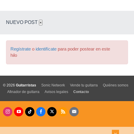
NUEVO POST
×
Regístrate
o
identifícate
para poder postear en este
hilo
© 2026
Guitarristas
Sonic Network
Vende tu guitarra
Quiénes somos
Afinador de guitarra
Avisos legales
Contacto