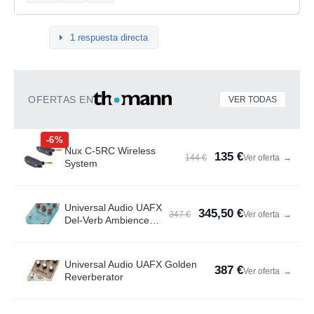
1 respuesta directa
OFERTAS EN
VER TODAS
-6%
Nux C-5RC Wireless
135 €
144 €
Ver oferta
→
System
Universal Audio UAFX
345,50 €
347 €
Ver oferta
→
Del-Verb Ambience
Compan.
Universal Audio UAFX Golden
387 €
Ver oferta
→
Reverberator