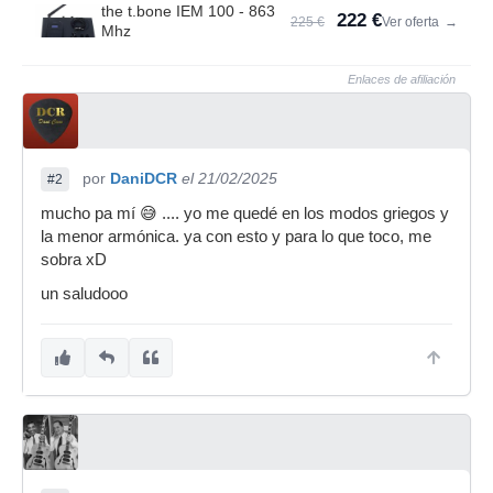
the t.bone IEM 100 - 863
222 €
225 €
Ver oferta
→
Mhz
Enlaces de afiliación
por
DaniDCR
el 21/02/2025
#2
mucho pa mí 😅 .... yo me quedé en los modos griegos y
la menor armónica. ya con esto y para lo que toco, me
sobra xD
un saludooo