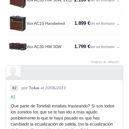
Vox AC30 HW 30W, 2x12"
Ver en thomann
→
1.899 €
Vox AC15 Handwired
Ver en thomann
→
1.799 €
Vox AC30 HW 30W
Ver en thomann
→
Enlaces de afiliación
por
Tokai
el 10/06/2013
#2
#1
Que parte de Tonelab estabas trasteando? Si son todos
los sonidos los que se te han ido a más agudo
posiblemente lo que te haya pasado es que has
cambiado la ecualización de salida, (no la ecualización