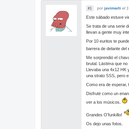
por
javimarti
el 
#1
Este sábado estuve vie
Se trata de una serie d
llevan a gente muy int
Por 10 euritos te pued
barrera de delante del
Me sorprendió el chava
brutal. Lástima que no 
Llevaba una 4x12 HK y a
una strato SSS, pero en
Como era de esperar, t
Disfruté como un enan
ver a los músicos.
Grandes O'funkillo!
Os dejo unas fotos.