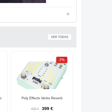
VER TODAS
-7%
b
Poly Effects Verbs Reverb
399 €
428 €