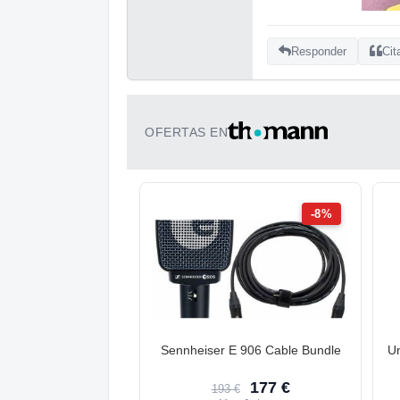
Responder
Cit
OFERTAS EN
-8%
Sennheiser E 906 Cable Bundle
Un
177 €
193 €