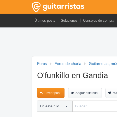
Últimos posts
Soluciones
Consejos de compra
Foros
Foros de charla
Guitarristas, mú
O'funkillo en Gandia
Enviar post
Seguir este hilo
Ma