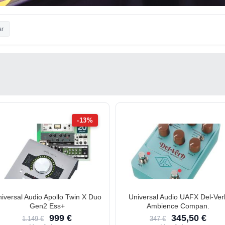
ar
-13%
iversal Audio Apollo Twin X Duo
Universal Audio UAFX Del-Ver
Gen2 Ess+
Ambience Compan.
999 €
345,50 €
1.149 €
347 €