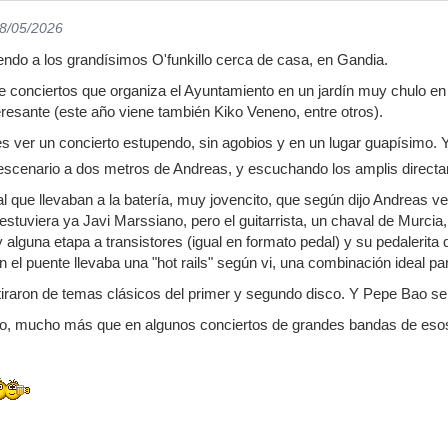
18/05/2026
ndo a los grandísimos O'funkillo cerca de casa, en Gandia.
e conciertos que organiza el Ayuntamiento en un jardín muy chulo en e
eresante (este año viene también Kiko Veneno, entre otros).
es ver un concierto estupendo, sin agobios y en un lugar guapísimo.
 escenario a dos metros de Andreas, y escuchando los amplis directa
l que llevaban a la batería, muy jovencito, que según dijo Andreas ve
estuviera ya Javi Marssiano, pero el guitarrista, un chaval de Murcia,
lguna etapa a transistores (igual en formato pedal) y su pedalerita d
 el puente llevaba una "hot rails" según vi, una combinación ideal par
iraron de temas clásicos del primer y segundo disco. Y Pepe Bao se
o, mucho más que en algunos conciertos de grandes bandas de esos 