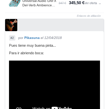
Universal Audio UAFX
345,50 €
347 €
Ver oferta
→
Del-Verb Ambience
Compan.
Enlaces de afiliación
por
Pikasuna
el 12/04/2018
#2
Pues tiene muy buena pinta...
Para ir abriendo boca: