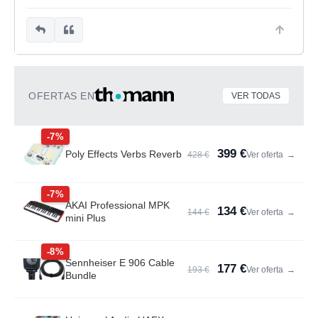
OFERTAS EN
VER TODAS
-7%
399 €
Poly Effects Verbs Reverb
428 €
Ver oferta
→
-7%
AKAI Professional MPK
134 €
144 €
Ver oferta
→
mini Plus
-8%
Sennheiser E 906 Cable
177 €
193 €
Ver oferta
→
Bundle