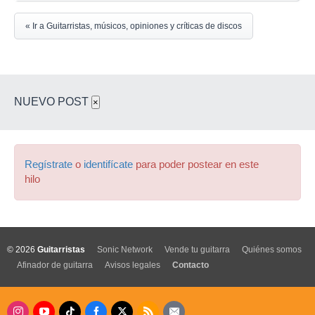
« Ir a Guitarristas, músicos, opiniones y críticas de discos
NUEVO POST
×
Regístrate
o
identifícate
para poder postear en este
hilo
© 2026
Guitarristas
Sonic Network
Vende tu guitarra
Quiénes somos
Afinador de guitarra
Avisos legales
Contacto