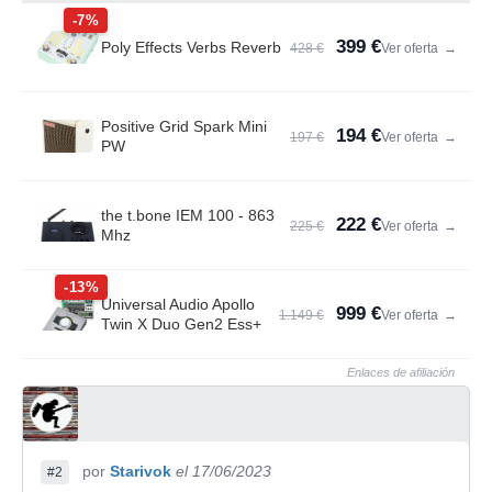
-7%
399 €
Poly Effects Verbs Reverb
428 €
Ver oferta
→
Positive Grid Spark Mini
194 €
197 €
Ver oferta
→
PW
the t.bone IEM 100 - 863
222 €
225 €
Ver oferta
→
Mhz
-13%
Universal Audio Apollo
999 €
1.149 €
Ver oferta
→
Twin X Duo Gen2 Ess+
Enlaces de afiliación
por
Starivok
el 17/06/2023
#2