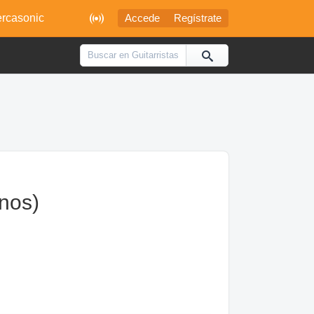

rcasonic
Accede
Regístrate
anos)