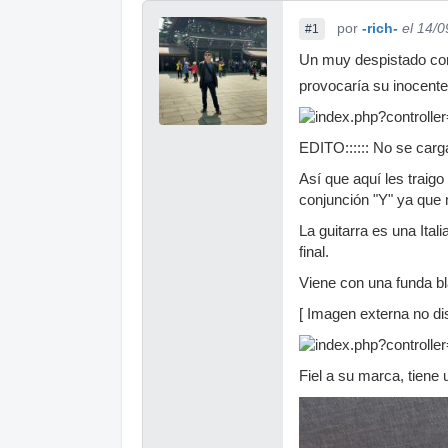
por
-rich-
el 14/
#1
Un muy despistado comp
provocaría su inocent
EDITO:::::: No se carga
Así que aquí les traig
conjunción "Y" ya que 
La guitarra es una Ita
final.
Viene con una funda bl
[ Imagen externa no dis
Fiel a su marca, tiene 