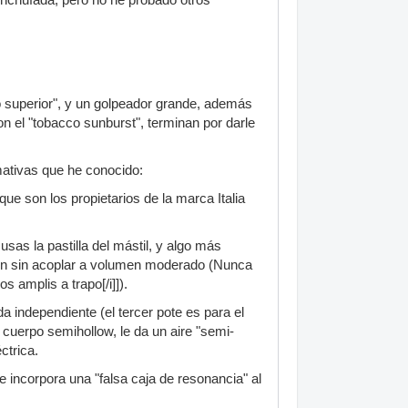
 superior", y un golpeador grande, además
 con el "tobacco sunburst", terminan por darle
mativas que he conocido:
ue son los propietarios de la marca Italia
sas la pastilla del mástil, y algo más
ain sin acoplar a volumen moderado (Nunca
s amplis a trapo[/i]]).
a independiente (el tercer pote es para el
 cuerpo semihollow, le da un aire "semi-
ctrica.
e incorpora una "falsa caja de resonancia" al