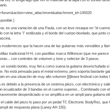
arlo.
ponible ]
r, es una variación de una Paula, con un leve resaque en "el cuerno
do con la letra "i" estilizada y el borde del cuerpo biselado, que junto
ascina.
 moderneces que la hacen una de las guitarras más versátiles y lla
illas tradicional H-H, con pastillas marca Wilkinson (que me parece q
oras... con controles de volumen y tono y selector de 3 pasos.
 un sonido bonito, muy fiel a como suena la guitarra desenchufada si u
nte. No está pensada para el metal extremo, pero soporta bastante g
in en una situación de muy alto volumen [[i]lease festival con todos lo
es debido a la presencia de un sistema piezo, con electrónica y salid
un ecualizador de 3 bandas en el cuerno superior... Combinado con el
gravemente desperdiciado si se amplifica en un ampli para guitarra elé
. el cable del piezo lo paso por un pedal TC Electronic BodyRez, que l
n ampli de respuesta plana (Laney AH 150).