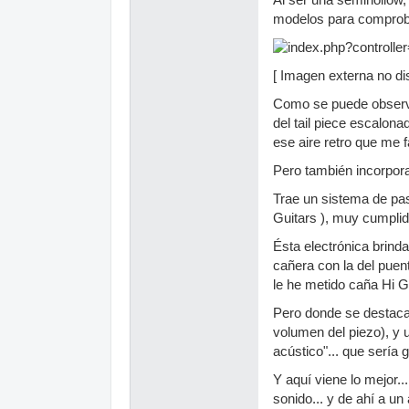
modelos para comprob
[ Imagen externa no dis
Como se puede observa
del tail piece escalona
ese aire retro que me f
Pero también incorpora
Trae un sistema de past
Guitars ), muy cumplid
Ésta electrónica brinda
cañera con la del pue
le he metido caña Hi Ga
Pero donde se destaca 
volumen del piezo), y 
acústico"... que sería 
Y aquí viene lo mejor..
sonido... y de ahí a u