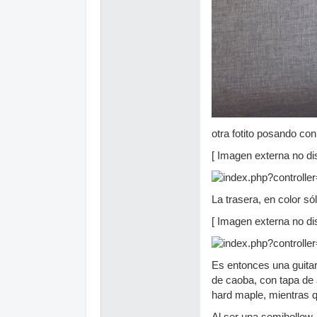
otra fotito posando co
[ Imagen externa no dis
La trasera, en color sól
[ Imagen externa no dis
Es entonces una guitar
de caoba, con tapa de 
hard maple, mientras q
Al ser una semihollow, 