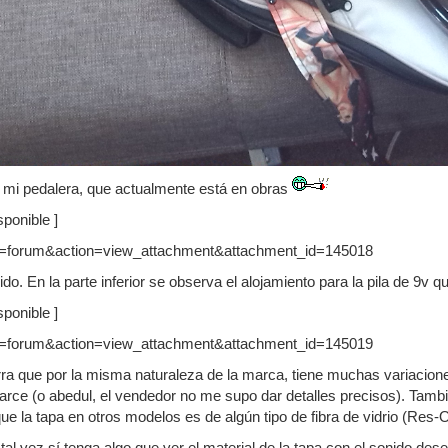
n mi pedalera, que actualmente está en obras
ponible ]
ido. En la parte inferior se observa el alojamiento para la pila de 9v qu
ponible ]
ra que por la misma naturaleza de la marca, tiene muchas variacion
arce (o abedul, el vendedor no me supo dar detalles precisos). Tambi
ue la tapa en otros modelos es de algún tipo de fibra de vidrio (Res-
tal vez sí tenga algo que ver el material de la tapa con el sonido de