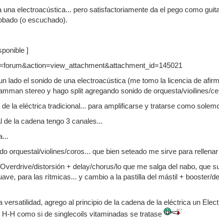
a una electroacústica... pero satisfactoriamente da el pego como gui
obado (o escuchado).
ponible ]
un lado el sonido de una electroacústica (me tomo la licencia de afirm
amman stereo y hago split agregando sonido de orquesta/vioilines/ce
l de la eléctrica tradicional... para amplificarse y tratarse como sole
al de la cadena tengo 3 canales...
...
 orquestal/violines/coros... que bien seteado me sirve para rellenar 
Overdrive/distorsión + delay/chorus/lo que me salga del nabo, que sue
ve, para las rítmicas... y cambio a la pastilla del mástil + booster/d
 versatilidad, agrego al principio de la cadena de la eléctrica un E
as H-H como si de singlecoils vitaminadas se tratase