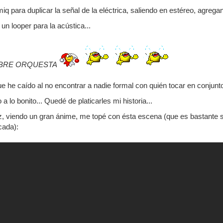
iq para duplicar la señal de la eléctrica, saliendo en estéreo, agreg
un looper para la acústica...
BRE ORQUESTA
ue he caído al no encontrar a nadie formal con quién tocar en conjun
a lo bonito... Quedé de platicarles mi historia...
, viendo un gran ánime, me topé con ésta escena (que es bastante so
cada):