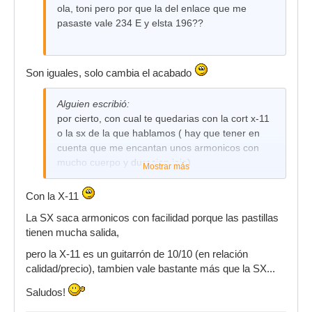
ola, toni pero por que la del enlace que me
pasaste vale 234 E y elsta 196??
Son iguales, solo cambia el acabado
Alguien escribió:
por cierto, con cual te quedarias con la cort x-11
o la sx de la que hablamos ( hay que tener en
cuenta que me encantan unos armonicos con
mucho cuerpo y duracion jeje)
Mostrar más
Con la X-11
La SX saca armonicos con facilidad porque las pastillas
tienen mucha salida,
pero la X-11 es un guitarrón de 10/10 (en relación
calidad/precio), tambien vale bastante más que la SX...
Saludos!