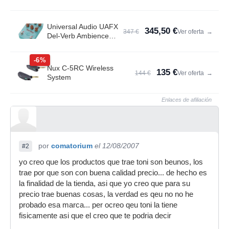
Universal Audio UAFX
345,50 €
347 €
Ver oferta
→
Del-Verb Ambience
Compan.
-6%
Nux C-5RC Wireless
135 €
144 €
Ver oferta
→
System
Enlaces de afiliación
por
comatorium
el 12/08/2007
#2
yo creo que los productos que trae toni son beunos, los
trae por que son con buena calidad precio... de hecho es
la finalidad de la tienda, asi que yo creo que para su
precio trae buenas cosas, la verdad es qeu no no he
probado esa marca... per ocreo qeu toni la tiene
fisicamente asi que el creo que te podria decir