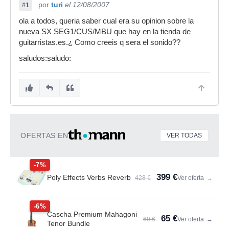
por
turi
el 12/08/2007
#1
ola a todos, queria saber cual era su opinion sobre la
nueva SX SEG1/CUS/MBU que hay en la tienda de
guitarristas.es.¿ Como creeis q sera el sonido??
saludos:saludo:
OFERTAS EN
VER TODAS
-7%
399 €
Poly Effects Verbs Reverb
428 €
Ver oferta
→
-6%
Cascha Premium Mahagoni
65 €
69 €
Ver oferta
→
Tenor Bundle