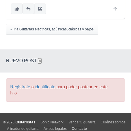
« Ir a Guitarras eléctricas, acústicas, clásicas y bajos
NUEVO POST
×
Regístrate
o
identifícate
para poder postear en este
hilo
© 2026
Guitarristas
Sonic Network
Vende tu guitarra
Quiénes somos
Afinador de guitarra
Avisos legales
Contacto