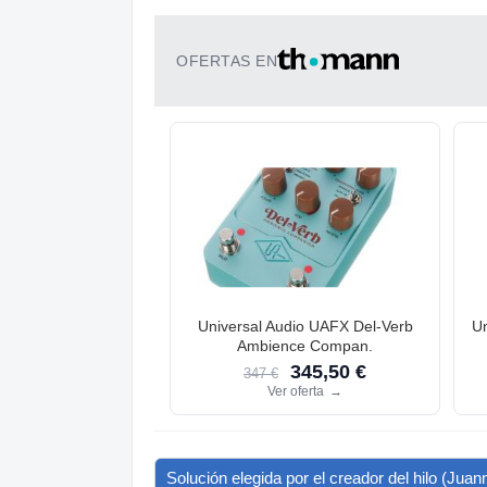
OFERTAS EN
Universal Audio UAFX Del-Verb
Un
Ambience Compan.
345,50 €
347 €
Ver oferta
→
Solución elegida por el creador del hilo (Jua