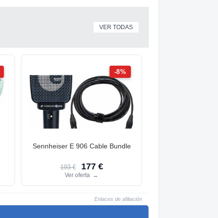
VER TODAS
-8%
Sennheiser E 906 Cable Bundle
177 €
193 €
Ver oferta
→
Enlaces de afiliación