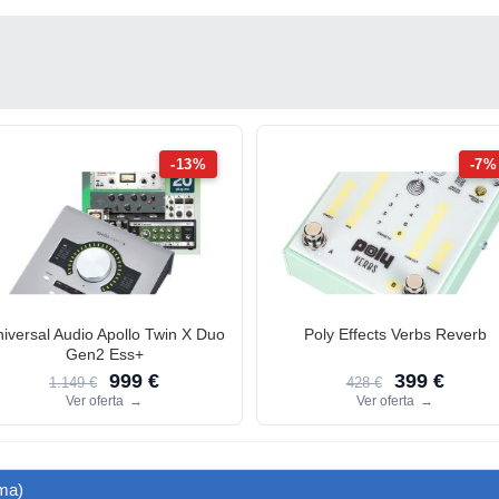
-13%
-7%
iversal Audio Apollo Twin X Duo
Poly Effects Verbs Reverb
Gen2 Ess+
999 €
399 €
1.149 €
428 €
Ver oferta
→
Ver oferta
→
nma)