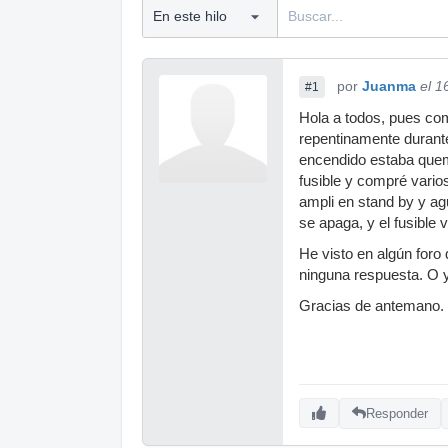
por
Juanma
el 1
#1
Hola a todos, pues co
repentinamente durante
encendido estaba quema
fusible y compré vario
ampli en stand by y agu
se apaga, y el fusible
He visto en algún foro
ninguna respuesta. O y
Gracias de antemano.
Responder