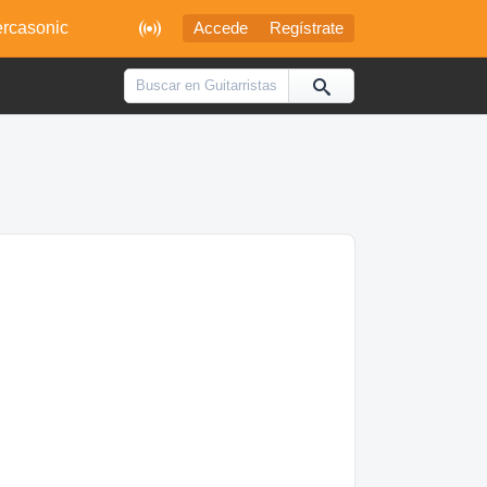

rcasonic
Accede
Regístrate