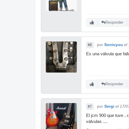
Responder
por
Sonicyou
el
#6
Es una válvula que fal
Responder
por
Sergi
el 17/0
#7
El jcm 900 que tuve , 
válvulas ....