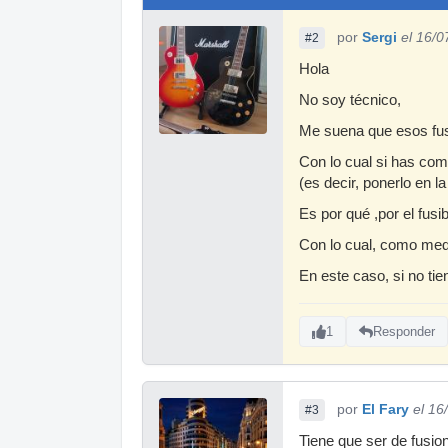
por
Sergi
el 16/0
#2
Hola
No soy técnico,
Me suena que esos fusib
Con lo cual si has com
(es decir, ponerlo en la
Es por qué ,por el fus
Con lo cual, como medi
En este caso, si no tie
1
Responder
por
El Fary
el 16
#3
Tiene que ser de fusion 