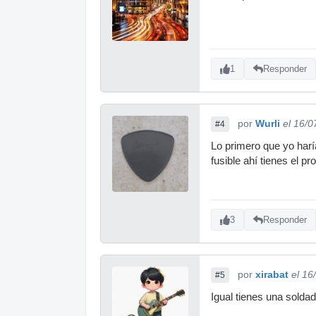
1
Responder
por
Wurli
el 16/0
#4
Lo primero que yo harí
fusible ahí tienes el p
3
Responder
por
xirabat
el 16
#5
Igual tienes una soldad