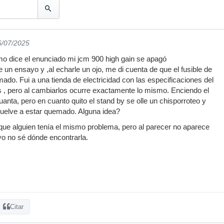
6/07/2025
mo dice el enunciado mi jcm 900 high gain se apagó
 un ensayo y ,al echarle un ojo, me di cuenta de que el fusible de
do. Fui a una tienda de electricidad con las especificaciones del
s , pero al cambiarlos ocurre exactamente lo mismo. Enciendo el
anta, pero en cuanto quito el stand by se olle un chisporroteo y
 vuelve a estar quemado. Alguna idea?
 que alguien tenía el mismo problema, pero al parecer no aparece
o no sé dónde encontrarla.
Citar