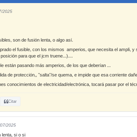
7/2025
les, son de fusión lenta, o algo así.
prado el fusible, con los mismos amperios, que necesita el ampli, y 
 posición para que el jcm truene...)....
ible están pasando más amperios, de los que deberían ...
da de protección,, "salta"/se quema, e impide que esa corriente dañe 
nes conocimientos de electricidad/electrónica, tocará pasar por el téc
Citar
/07/2025
lenta, si o si