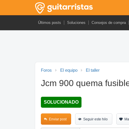
Últimos posts
Soluciones
Consejos de compra
Foros
El equipo
El taller
Jcm 900 quema fusibl
SOLUCIONADO
Enviar post
Seguir este hilo
Ma