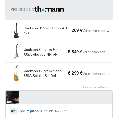
PRECIOS EN
Jackson JS22-7 Dinky AH
269 €
Ver en thomann
→
SB
Jackson Custom Shop
6.849 €
Ver en thomann
→
USA Rhoads NR VP
Jackson Custom Shop
6.299 €
Ver en thomann
→
USA Soloist BY Rel
Enlaces de afiliación
por
replica81
el 08/10/2009
#2