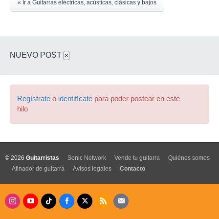
« Ir a Guitarras eléctricas, acústicas, clásicas y bajos
NUEVO POST
×
Regístrate
o
identifícate
para poder postear en este
hilo
© 2026
Guitarristas
Sonic Network
Vende tu guitarra
Quiénes somos
Afinador de guitarra
Avisos legales
Contacto