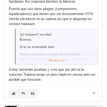
hardware. Asi mejorara tambien la latencia.
Puesto que uso otros plugins (compresores,
equalizadores) que tienen que ser forzosamente VSTs
intento introducirt en la cadena los que si dispongo en
version hadware.
"jul sheperd" escribió:
Buenas,
Si te he entendido bien....
Tienes una pista con plug ins insertados.
Seleccionas una salida de la pista a una salida
Mostrar más
del interface de audio (en vez de al máster por
defecto). De la salida seleccionada de tu
Estoy haciendo pruebas y creo que por ahi va la
interface un jack al input del efecto hardware. Y
solucion. Todavia tengo un poco liado el concep pero es
del out del efecto hardware un jack a la entrada
posible que funcione.
del interface de audio.
Edito
Depende del interface y del pc/Mac que lo
mueva, esto puede provocar latencia. Cuanto