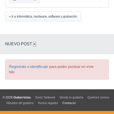
« Ir a Informática, hardware, software y grabación
NUEVO POST
×
Regístrate
o
identifícate
para poder postear en este
hilo
© 2026
Guitarristas
Sonic Network
Vende tu guitarra
Quiénes somos
Afinador de guitarra
Avisos legales
Contacto