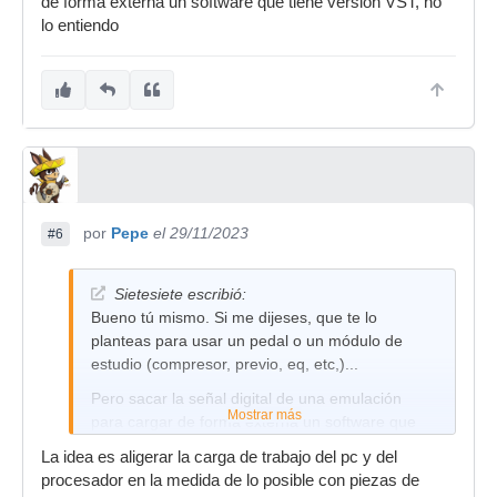
de forma externa un software que tiene versión VST, no
lo entiendo
por
Pepe
el 29/11/2023
#6
Sietesiete escribió:
Bueno tú mismo. Si me dijeses, que te lo
planteas para usar un pedal o un módulo de
estudio (compresor, previo, eq, etc,)...
Pero sacar la señal digital de una emulación
Mostrar más
para cargar de forma externa un software que
tiene versión VST, no lo entiendo
La idea es aligerar la carga de trabajo del pc y del
procesador en la medida de lo posible con piezas de