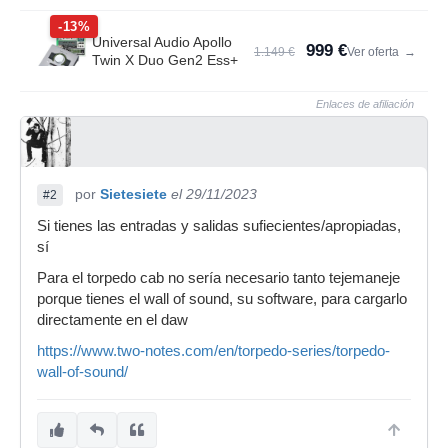
-13%
Universal Audio Apollo
999 €
1.149 €
Ver oferta
→
Twin X Duo Gen2 Ess+
Enlaces de afiliación
por
Sietesiete
el 29/11/2023
#2
Si tienes las entradas y salidas sufiecientes/apropiadas,
sí
Para el torpedo cab no sería necesario tanto tejemaneje
porque tienes el wall of sound, su software, para cargarlo
directamente en el daw
https://www.two-notes.com/en/torpedo-series/torpedo-
wall-of-sound/