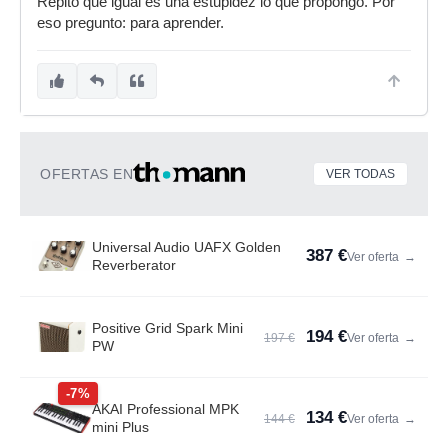
Repito que igual es una estupidez lo que propongo. Por
eso pregunto: para aprender.
OFERTAS EN
VER TODAS
Universal Audio UAFX Golden
387 €
Ver oferta
→
Reverberator
Positive Grid Spark Mini
194 €
197 €
Ver oferta
→
PW
-7%
AKAI Professional MPK
134 €
144 €
Ver oferta
→
mini Plus