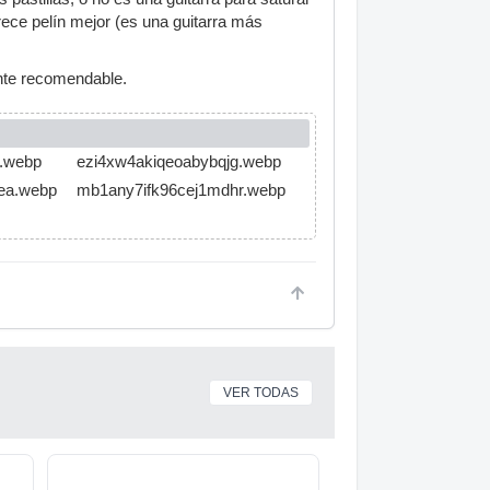
rece pelín mejor (es una guitarra más
ente recomendable.
x.webp
ezi4xw4akiqeoabybqjg.webp
ea.webp
mb1any7ifk96cej1mdhr.webp
VER TODAS