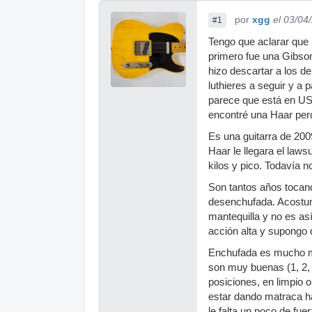
por
xgg
el 03/04
#1
Tengo que aclarar que 
primero fue una Gibson
hizo descartar a los d
luthieres a seguir y a 
parece que está en US
encontré una Haar pero
Es una guitarra de 200
Haar le llegara el laws
kilos y pico. Todavía no 
Son tantos años tocand
desenchufada. Acostumb
mantequilla y no es as
acción alta y supongo
Enchufada es mucho me
son muy buenas (1, 2, 
posiciones, en limpio o
estar dando matraca ha
le falta un poco de fue