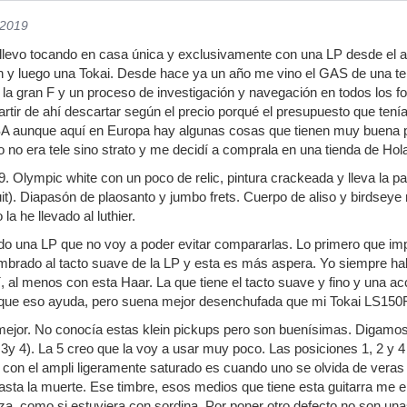
/2019
llevo tocando en casa única y exclusivamente con una LP desde el añ
 y luego una Tokai. Desde hace ya un año me vino el GAS de una tel
e la gran F y un proceso de investigación y navegación en todos los f
partir de ahí descartar según el precio porqué el presupuesto que ten
A aunque aquí en Europa hay algunas cosas que tienen muy buena p
 no era tele sino strato y me decidí a comprala en una tienda de Hol
9. Olympic white con un poco de relic, pintura crackeada y lleva la p
uit). Diapasón de plaosanto y jumbo frets. Cuerpo de aliso y birdseye
la he llevado al luthier.
o una LP que no voy a poder evitar compararlas. Lo primero que impr
rado al tacto suave de la LP y esta es más aspera. Yo siempre habí
í, al menos con esta Haar. La que tiene el tacto suave y fino y una a
 que eso ayuda, pero suena mejor desenchufada que mi Tokai LS150F
jor. No conocía estas klein pickups pero son buenísimas. Digamos 
3y 4). La 5 creo que la voy a usar muy poco. Las posiciones 1, 2 y 
 con el ampli ligeramente saturado es cuando uno se olvida de veras d
sta la muerte. Ese timbre, esos medios que tiene esta guitarra me en
rza, como si estuviera con sordina. Por poner otro defecto no son unas