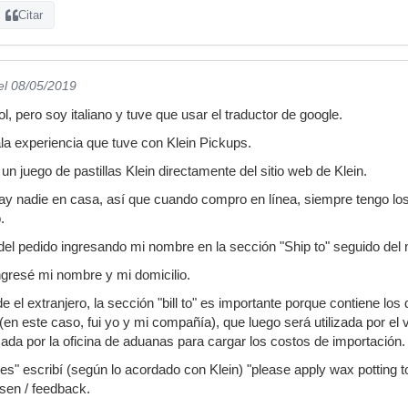
Citar
el 08/05/2019
, pero soy italiano y tuve que usar el traductor de google.
la experiencia que tuve con Klein Pickups.
n juego de pastillas Klein directamente del sitio web de Klein.
ay nadie en casa, así que cuando compro en línea, siempre tengo los 
.
del pedido ingresando mi nombre en la sección "Ship to" seguido del
 ingresé mi nombre y mi domicilio.
el extranjero, la sección "bill to" es importante porque contiene los
n este caso, fui yo y mi compañía), que luego será utilizada por el v
zada por la oficina de aduanas para cargar los costos de importación.
s" escribí (según lo acordado con Klein) "please apply wax potting to
rsen / feedback.