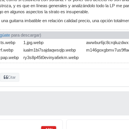
stroza, y es que en líneas generales y analizándolo todo la LP me pa
go en algunos aspectos la strato es insuperable.
 una guitarra imbatible en relación calidad precio, una opción totalm
ogúate
para descargar)
ts.webp
1.jpg.webp
awwbur6jc8crqliuzdw
rf.webp
iualm1bi7sajdaqwsqlp.webp
m146goxgbmv7us9ffa
zpap.webp
ry3s8p45t0evinya6ekm.webp
Citar