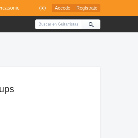

rcasonic
Accede
Regístrate
ups