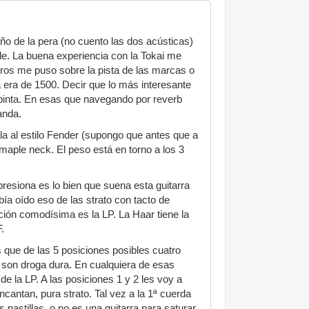
o de la pera (no cuento las dos acústicas)
e. La buena experiencia con la Tokai me
oros me puso sobre la pista de las marcas o
ía era de 1500. Decir que lo más interesante
inta. En esas que navegando por reverb
anda.
ala al estilo Fender (supongo que antes que a
 maple neck. El peso está en torno a los 3
esiona es lo bien que suena esta guitarra
a oído eso de las strato con tacto de
cción comodísima es la LP. La Haar tiene la
.
que de las 5 posiciones posibles cuatro
4 son droga dura. En cualquiera de esas
e la LP. A las posiciones 1 y 2 les voy a
cantan, pura strato. Tal vez a la 1ª cuerda
 pastillas, o no es una guitarra para saturar