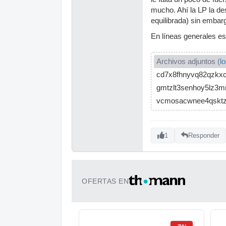
mucho. Ahí la LP la de
equilibrada) sin embar
En líneas generales es
Archivos adjuntos (
l
cd7x8fhnyvq82qzkxc
gmtzlt3senhoy5lz3m
vcmosacwnee4qskt
1
Responder
OFERTAS EN