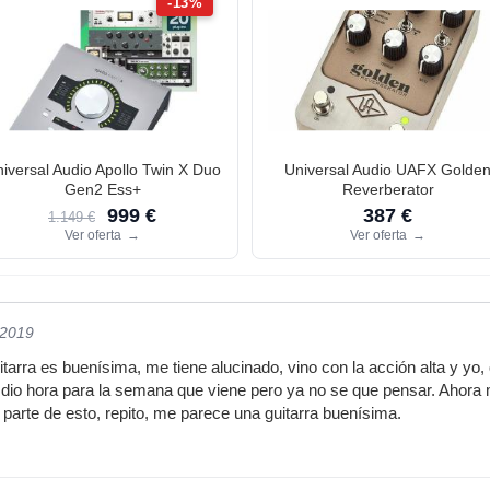
-13%
iversal Audio Apollo Twin X Duo
Universal Audio UAFX Golde
Gen2 Ess+
Reverberator
999 €
387 €
1.149 €
Ver oferta
→
Ver oferta
→
/2019
itarra es buenísima, me tiene alucinado, vino con la acción alta y yo
e dio hora para la semana que viene pero ya no se que pensar. Ahora
A parte de esto, repito, me parece una guitarra buenísima.