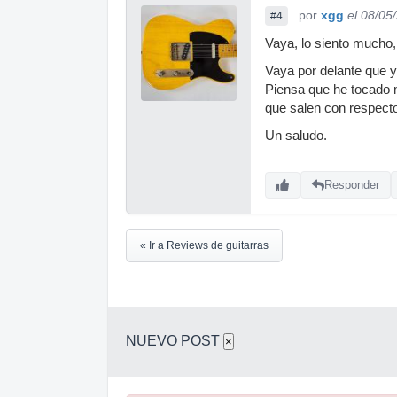
por
xgg
el 08/05
#4
Vaya, lo siento mucho,
Vaya por delante que y
Piensa que he tocado m
que salen con respecto
Un saludo.
Responder
« Ir a Reviews de guitarras
NUEVO POST
×