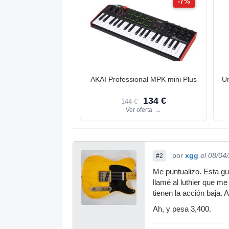
-7%
AKAI Professional MPK mini Plus
Un
134 €
144 €
Ver oferta
→
por
xgg
el 08/04
#2
Me puntualizo. Esta gu
llamé al luthier que m
tienen la acción baja. 
Ah, y pesa 3,400.