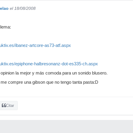
elao
el 18/08/2008
ilema:
ktiv.es/ibanez-artcore-as73-atf.aspx
uktiv.es/epiphone-halbresonanz-dot-es335-ch.aspx
 opinion la mejor y más comoda para un sonido blusero.
 me compre una gibson que no tengo tanta pasta:D
Citar