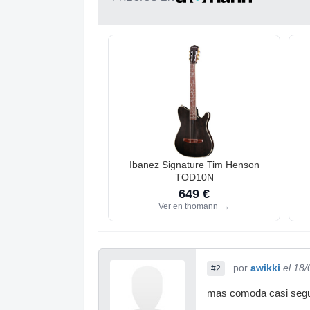
Ibanez Signature Tim Henson
TOD10N
649 €
Ver en thomann
→
por
awikki
el 18
#2
mas comoda casi segur