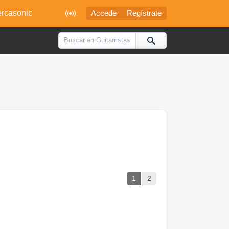

rcasonic
Accede
Regístrate
1
2