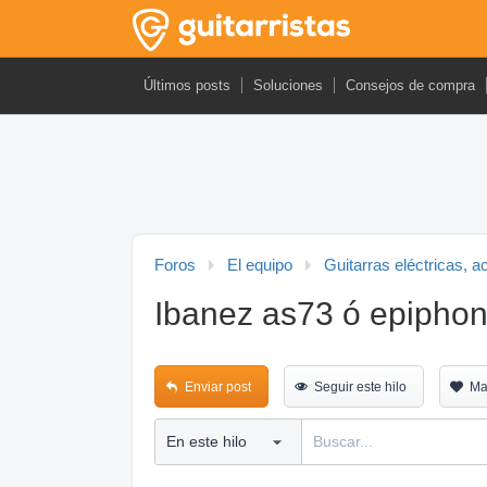
Últimos posts
Soluciones
Consejos de compra
Foros
El equipo
Guitarras eléctricas, a
Ibanez as73 ó epiphon
Enviar post
Seguir este hilo
Ma