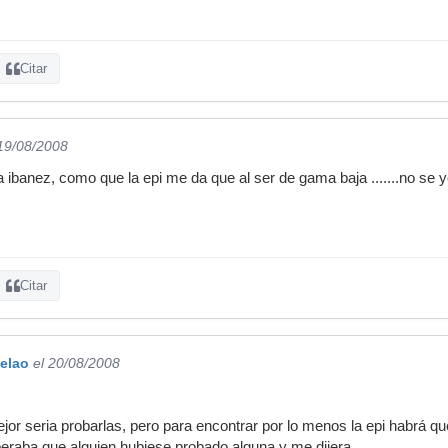
Citar
 19/08/2008
la ibanez, como que la epi me da que al ser de gama baja .......no se
Citar
elao
el 20/08/2008
or seria probarlas, pero para encontrar por lo menos la epi habrá que 
speraba que alguien hubiese probado alguna y me dijera.