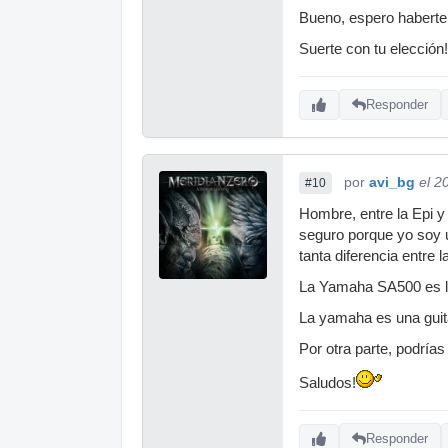
Bueno, espero haberte
Suerte con tu elección!
Responder
por
avi_bg
el 2
#10
Hombre, entre la Epi y
seguro porque yo soy u
tanta diferencia entre 
La Yamaha SA500 es la
La yamaha es una guita
Por otra parte, podría
Saludos!
Responder