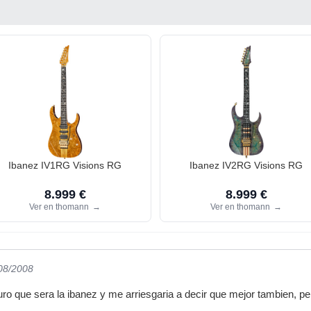
Ibanez IV1RG Visions RG
Ibanez IV2RG Visions RG
8.999 €
8.999 €
Ver en thomann
→
Ver en thomann
→
/08/2008
o que sera la ibanez y me arriesgaria a decir que mejor tambien, pe