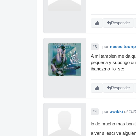
Responder
por
necesitounp
#3
A mi tambien me da qu
pequeña y supongo que 
ibanez:no_lo_se:
Responder
por
awikki
el 19
#4
lo de mucho mas bonit
a ver si escrive alguien