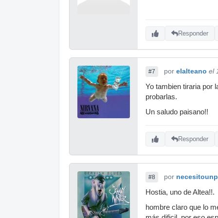
Responder
por
elalteano
el
#7
Yo tambien tiraria por 
probarlas.
Un saludo paisano!!
Responder
por
necesitounp
#8
Hostia, uno de Altea!!.
hombre claro que lo mej
más dificil. por eso e