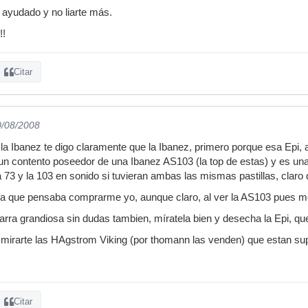
 ayudado y no liarte más.
!!
Citar
0/08/2008
 la Ibanez te digo claramente que la Ibanez, primero porque esa Epi, 
n contento poseedor de una Ibanez AS103 (la top de estas) y es una 
la 73 y la 103 en sonido si tuvieran ambas las mismas pastillas, clar
 que pensaba comprarme yo, aunque claro, al ver la AS103 pues m
rra grandiosa sin dudas tambien, míratela bien y desecha la Epi, que 
s mirarte las HAgstrom Viking (por thomann las venden) que estan supe
Citar