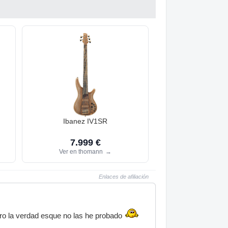
Ibanez IV1SR
7.999 €
Ver en thomann
→
Enlaces de afiliación
ro la verdad esque no las he probado