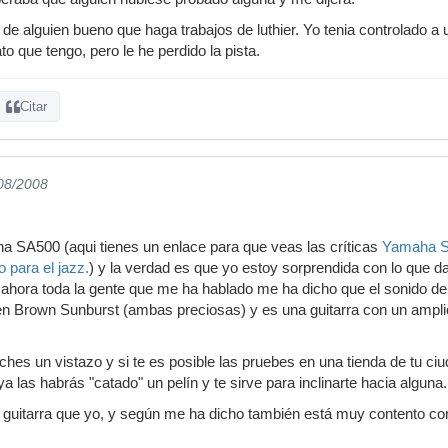
 de alguien bueno que haga trabajos de luthier. Yo tenia controlado a
o que tengo, pero le he perdido la pista.
Citar
/08/2008
a SA500 (aqui tienes un enlace para que veas las críticas
Yamaha SA
 para el jazz.
) y la verdad es que yo estoy sorprendida con lo que d
ahora toda la gente que me ha hablado me ha dicho que el sonido de 
en Brown Sunburst (ambas preciosas) y es una guitarra con un amplio 
ches un vistazo y si te es posible las pruebes en una tienda de tu ci
a las habrás "catado" un pelín y te sirve para inclinarte hacia alguna.
guitarra que yo, y según me ha dicho también está muy contento con l