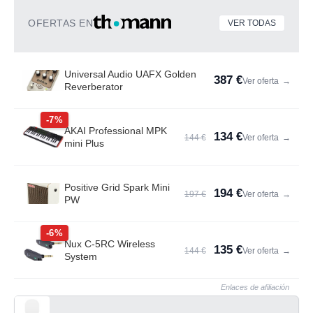
OFERTAS EN
VER TODAS
Universal Audio UAFX Golden
387 €
Ver oferta
→
Reverberator
-7%
AKAI Professional MPK
134 €
144 €
Ver oferta
→
mini Plus
Positive Grid Spark Mini
194 €
197 €
Ver oferta
→
PW
-6%
Nux C-5RC Wireless
135 €
144 €
Ver oferta
→
System
Enlaces de afiliación