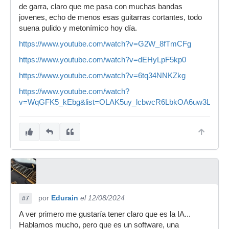
de garra, claro que me pasa con muchas bandas
jovenes, echo de menos esas guitarras cortantes, todo
suena pulido y metonímico hoy día.
https://www.youtube.com/watch?v=G2W_8fTmCFg
https://www.youtube.com/watch?v=dEHyLpF5kp0
https://www.youtube.com/watch?v=6tq34NNKZkg
https://www.youtube.com/watch?
v=WqGFK5_kEbg&list=OLAK5uy_lcbwcR6LbkOA6uw3LjTNU
por
Edurain
el 12/08/2024
#7
A ver primero me gustaría tener claro que es la IA...
Hablamos mucho, pero que es un software, una