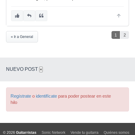
1
2
« Ir a General
NUEVO POST
×
Regístrate
o
identifícate
para poder postear en este
hilo
© 2026
Guitarristas
Sonic Network
Vende tu guitarra
Quiénes somos