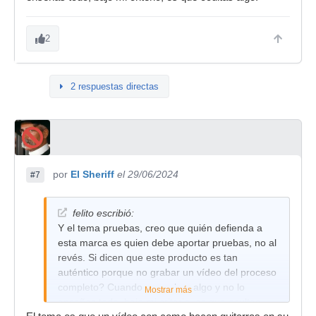
2
2 respuestas directas
por
El Sheriff
el 29/06/2024
#7
felito escribió:
Y el tema pruebas, creo que quién defienda a
esta marca es quien debe aportar pruebas, no al
revés. Si dicen que este producto es tan
auténtico porque no grabar un vídeo del proceso
completo? Cuando no grabas algo y no lo
Mostrar más
enseñas todo, bajo mi criterio, es que ocultas