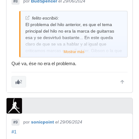
por
BudSpencer
el 29/06/2024
#8
felito escribió:
El problema del hilo anterior, es que el tema
principal del hilo no era la marca de guitarras
esa y se desvirtuó bastante... En este queda
claro de que se va a hablar y al igual que
criticamos marcas como Fender, Gibson o la que
Mostrar más
sea, espero que dejen hablar de otras marcas
Qué va, ése no era el problema.
aunque sean españolas.
2
por
sonicpoint
el 29/06/2024
#9
#1