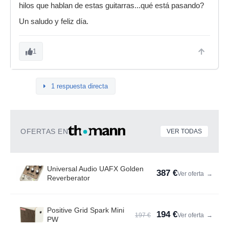
hilos que hablan de estas guitarras...qué está pasando?
Un saludo y feliz día.
1
1 respuesta directa
OFERTAS EN
VER TODAS
Universal Audio UAFX Golden
387 €
Ver oferta
→
Reverberator
Positive Grid Spark Mini
194 €
197 €
Ver oferta
→
PW