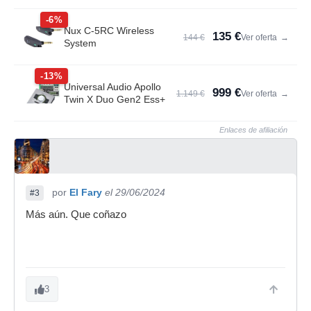
-6%
Nux C-5RC Wireless
135 €
144 €
Ver oferta
→
System
-13%
Universal Audio Apollo
999 €
1.149 €
Ver oferta
→
Twin X Duo Gen2 Ess+
Enlaces de afiliación
por
El Fary
el 29/06/2024
#3
Más aún. Que coñazo
3