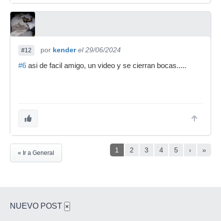
por
kender
el 29/06/2024
#12
#6
asi de facil amigo, un video y se cierran bocas.....
1
2
3
4
5
›
»
« Ir a General
NUEVO POST
×