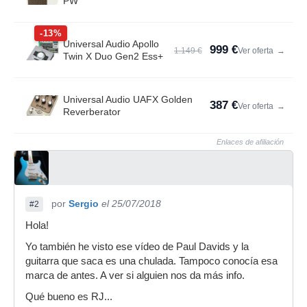
PW
-13%
Universal Audio Apollo
999 €
1.149 €
Ver oferta
→
Twin X Duo Gen2 Ess+
Universal Audio UAFX Golden
387 €
Ver oferta
→
Reverberator
Enlaces de afiliación
por
Sergio
el 25/07/2018
#2
Hola!
Yo también he visto ese vídeo de Paul Davids y la
guitarra que saca es una chulada. Tampoco conocía esa
marca de antes. A ver si alguien nos da más info.
Qué bueno es RJ...