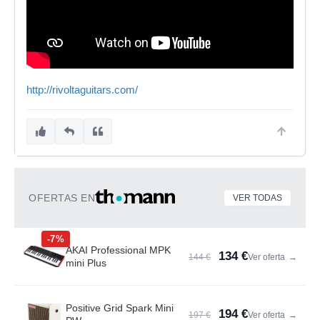
http://rivoltaguitars.com/
OFERTAS EN
VER TODAS
-7%
AKAI Professional MPK
134 €
144 €
Ver oferta
→
mini Plus
Positive Grid Spark Mini
194 €
197 €
Ver oferta
→