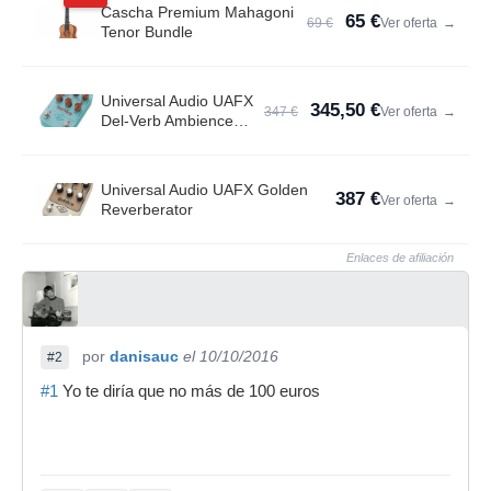
Cascha Premium Mahagoni
65 €
69 €
Ver oferta
→
Tenor Bundle
Universal Audio UAFX
345,50 €
347 €
Ver oferta
→
Del-Verb Ambience
Compan.
Universal Audio UAFX Golden
387 €
Ver oferta
→
Reverberator
Enlaces de afiliación
por
danisauc
el 10/10/2016
#2
#1
Yo te diría que no más de 100 euros