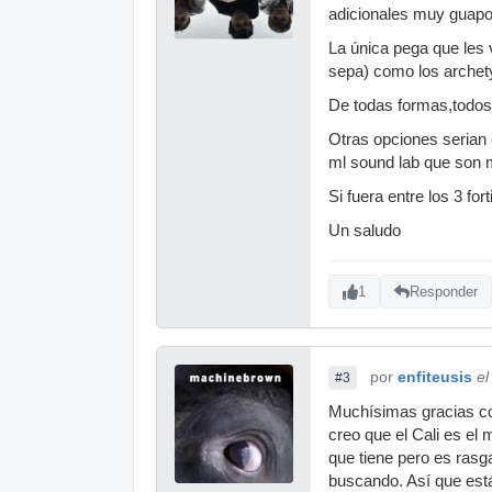
adicionales muy guapo
La única pega que les
sepa) como los archety
De todas formas,todos
Otras opciones serian 
ml sound lab que son 
Si fuera entre los 3 fo
Un saludo
1
Responder
por
enfiteusis
el
#3
Muchísimas gracias co
creo que el Cali es el
que tiene pero es rasg
buscando. Así que está