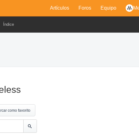
Artículos
Foros
Equipo
Me
Índice
meless
rcar como favorito