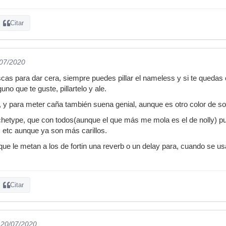
Citar
/07/2020
as para dar cera, siempre puedes pillar el nameless y si te quedas co
guno que te guste, pillartelo y ale.
, y para meter caña también suena genial, aunque es otro color de so
chetype, que con todos(aunque el que más me mola es el de nolly) pu
, etc aunque ya son más carillos.
ue le metan a los de fortin una reverb o un delay para, cuando se us
Citar
 20/07/2020