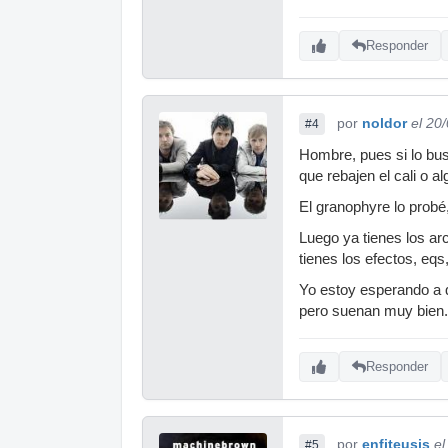
Responder
por
noldor
el 20
#4
Hombre, pues si lo busc
que rebajen el cali o al
El granophyre lo probé
Luego ya tienes los ar
tienes los efectos, eqs
Yo estoy esperando a q
pero suenan muy bien.
Responder
por
enfiteusis
el
#5