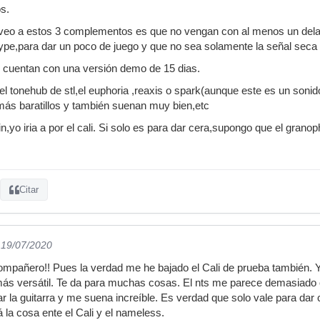
s.
 veo a estos 3 complementos es que no vengan con al menos un dela
pe,para dar un poco de juego y que no sea solamente la señal seca 
 cuentan con una versión demo de 15 dias.
el tonehub de stl,el euphoria ,reaxis o spark(aunque este es un soni
más baratillos y también suenan muy bien,etc
rtin,yo iria a por el cali. Si solo es para dar cera,supongo que el gran
Citar
 19/07/2020
mpañero!! Pues la verdad me he bajado el Cali de prueba también. Y
 más versátil. Te da para muchas cosas. El nts me parece demasiado
ar la guitarra y me suena increíble. Es verdad que solo vale para dar
 la cosa ente el Cali y el nameless.