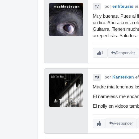
por
enfiteusis
el
#7
Muy buenas. Pues al fi
un tiro. Ahora con la 
Guitarra. Tienen mucha
arrepentirás. Saludos.
1
Responder
por
Kanterkan
e
#8
Madre mia tenemos los
El nameless me encanta.
El nolly en videos tam
Responder