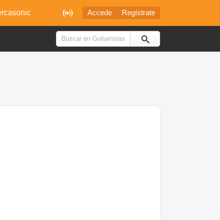

rcasonic
Accede
Regístrate