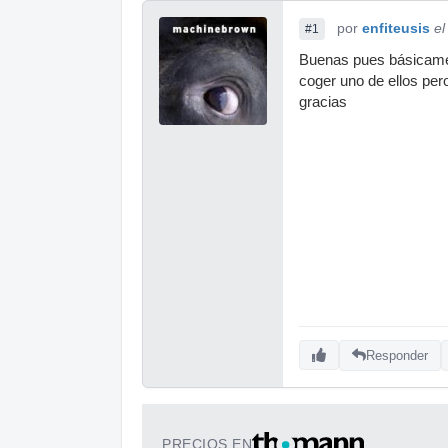
por
enfiteusis
el
#1
Buenas pues básicamen
coger uno de ellos per
gracias
Responder
PRECIOS EN