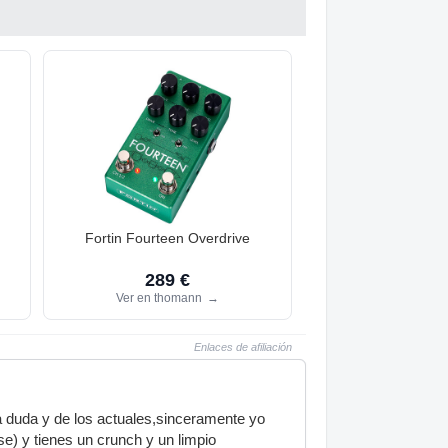
Fortin Fourteen Overdrive
289 €
Ver en thomann
→
Enlaces de afiliación
 duda y de los actuales,sinceramente yo
se) y tienes un crunch y un limpio