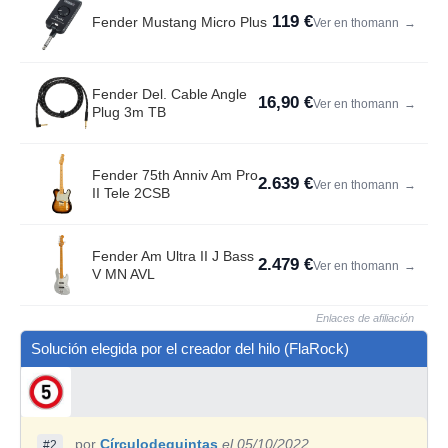
119 €
Fender Mustang Micro Plus
Ver en thomann
→
Fender Del. Cable Angle
16,90 €
Ver en thomann
→
Plug 3m TB
Fender 75th Anniv Am Pro
2.639 €
Ver en thomann
→
II Tele 2CSB
Fender Am Ultra II J Bass
2.479 €
Ver en thomann
→
V MN AVL
Enlaces de afiliación
Solución elegida por el creador del hilo (FlaRock)
por
Círculodequintas
el 05/10/2022
#2