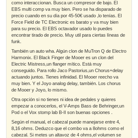
como interaccionan. Busca un compresor de bajo. El
EBS multi comp va muy bien. Pero se ha disparado de
precio cuando en su día por 45-50€ usado ,lo tenías. El
Force Field de TC Electronic es barato y va muy bien
para su precio. El EBS octavador usado lo puedes
encontrar tirado de precio. Muy util para ciertas líneas de
funk.
También un auto wha. Algún clon de MuTron Q de Electro
Harmonix. El Black Finger de Mooer es un clon del
Electric Mistress,un flanger mítico. Está muy
conseguido. Para rollo Jaco Pastorius,un Chorus+delay
actuando juntos. Tienes infinidad. El Mooer reecho va
muy bien. Y el Joyo analog delay, también. Los chorus
de Mooer y Joyo, lo mismo.
Otra opción si no tienes ni idea de pedales y quieres
empezar a conocerlos, el V-Amps Bass de Behringer,un
Pod o el Vox stomp lab B-II son buenas opciones .
Según el manual, el cabezal puede manejarse entre 4,
8,16 ohms. Deduzco que el combo va a 8ohms como el
cabezal. Si metes un altavoz de 4 ohms,el volumen se