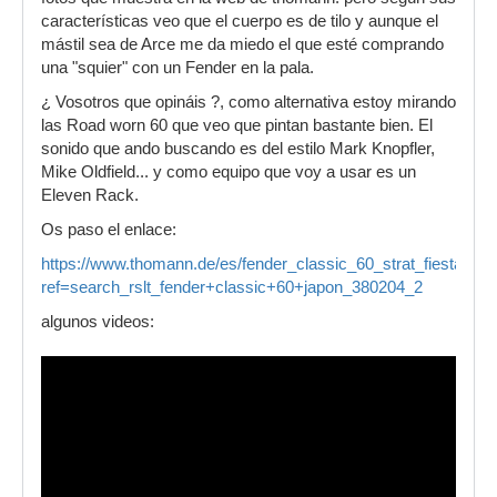
características veo que el cuerpo es de tilo y aunque el
mástil sea de Arce me da miedo el que esté comprando
una "squier" con un Fender en la pala.
¿ Vosotros que opináis ?, como alternativa estoy mirando
las Road worn 60 que veo que pintan bastante bien. El
sonido que ando buscando es del estilo Mark Knopfler,
Mike Oldfield... y como equipo que voy a usar es un
Eleven Rack.
Os paso el enlace:
https://www.thomann.de/es/fender_classic_60_strat_fiesta_re
ref=search_rslt_fender+classic+60+japon_380204_2
algunos videos: