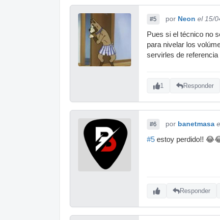
por
Neon
el 15/
#5
Pues si el técnico no 
para nivelar los volúm
servirles de referencia
1
Responder
por
banetmasa
e
#6
#5
estoy perdido!! 😂
Responder