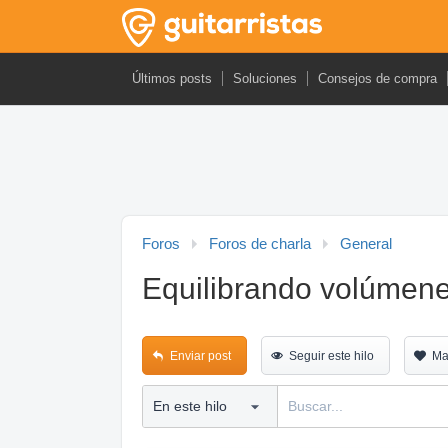
Últimos posts
Soluciones
Consejos de compra
Foros
Foros de charla
General
Equilibrando volúmen
Enviar post
Seguir este hilo
Ma