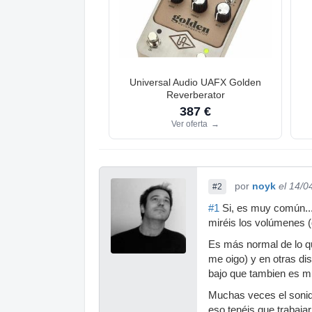
Universal Audio UAFX Golden
Reverberator
387 €
Ver oferta
→
por
noyk
el 14/0
#2
#1
Si, es muy común...
miréis los volúmenes (
Es más normal de lo q
me oigo) y en otras dis
bajo que tambien es 
Muchas veces el sonido
eso tenéis que trabaja