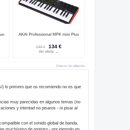
Duo
AKAI Professional MPK mini Plus
134 €
144 €
Ver oferta
→
Enlaces de afiliación
sí) lo primero que os recomiendo no es que
encias muy parecidas en algunos temas (no
ciones y intentad no pisaros - ni pisar al
ompatible con el sonido global de banda,
ar muchísimo de registro - por ejemplo en