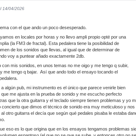
l 14/04/2026
 tema con el que ando un poco desesperado.
amos en locales por horas y no llevo ampli propio opté por una
lia (la FM3 de fractal). Esta pedalera tiene la posibilidad de
lumen de los sonidos que llevas, al igual que de determinar de
ndo voy a puntear añado exactamente 2db.
o con mis sonidos, en unos temas no me oigo y me tengo q subir,
 y me tengo q bajar. Así que ando todo el ensayo tocando el
pedalera.
 algún pub, mi instrumento es el único que parece venirle bien
a que me ajusta en la prueba de sonido y me escucho perfecto
ntras que la otra guitarra y el teclado siempre tienen problemas y y
mo concierto que dimos el técnico de sonido era muy meticuloso y nos
al otro guitarra el decía que según qué pedales pisaba le estaba da
smo.
ue eso es lo que origina que en los ensayos tengamos problemas s
olumen espantoso (el que no se oye se sube, y entonces otro no se 