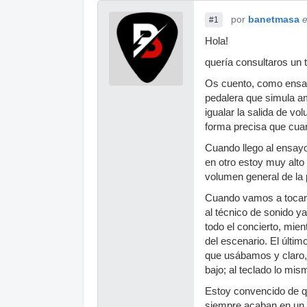
por
banetmasa
e
#1
Hola!
quería consultaros un
Os cuento, como ensay
pedalera que simula amp
igualar la salida de vo
forma precisa que cua
Cuando llego al ensay
en otro estoy muy alto
volumen general de la 
Cuando vamos a tocar a
al técnico de sonido y
todo el concierto, mie
del escenario. El últi
que usábamos y claro, 
bajo; al teclado lo mi
Estoy convencido de q
siempre acaban en un v