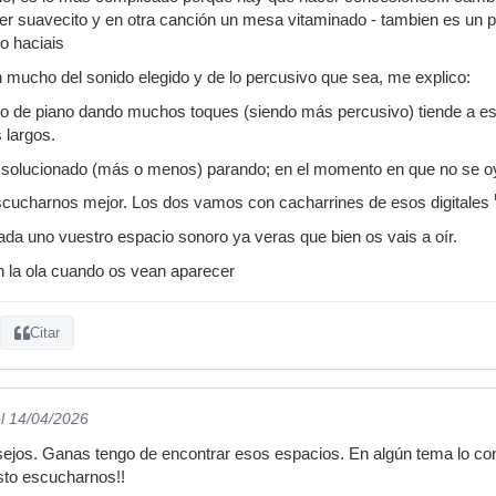
er suavecito y en otra canción un mesa vitaminado - tambien es un p
o haciais
mucho del sonido elegido y de lo percusivo que sea, me explico:
do de piano dando muchos toques (siendo más percusivo) tiende a 
 largos.
solucionado (más o menos) parando; en el momento en que no se oy
cucharnos mejor. Los dos vamos con cacharrines de esos digitales
da uno vuestro espacio sonoro ya veras que bien os vais a oír.
n la ola cuando os vean aparecer
Citar
l 14/04/2026
sejos. Ganas tengo de encontrar esos espacios. En algún tema lo c
sto escucharnos!!