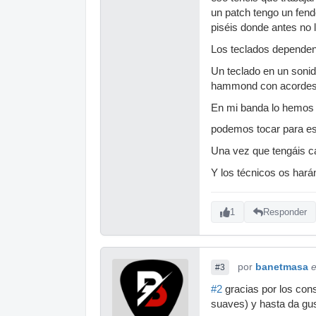
un patch tengo un fend
piséis donde antes no l
Los teclados dependen 
Un teclado en un soni
hammond con acordes
En mi banda lo hemos 
podemos tocar para es
Una vez que tengáis ca
Y los técnicos os hará
1
Responder
por
banetmasa
e
#3
#2
gracias por los con
suaves) y hasta da gu