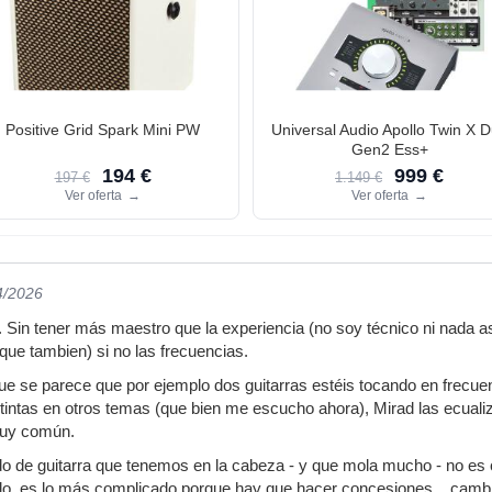
Positive Grid Spark Mini PW
Universal Audio Apollo Twin X 
Gen2 Ess+
194 €
999 €
197 €
1.149 €
Ver oferta
→
Ver oferta
→
4/2026
 Sin tener más maestro que la experiencia (no soy técnico ni nada a
que tambien) si no las frecuencias.
ue se parece que por ejemplo dos guitarras estéis tocando en frecu
tintas en otros temas (que bien me escucho ahora), Mirad las ecualiza
muy común.
 de guitarra que tenemos en la cabeza - y que mola mucho - no es c
rlo, es lo más complicado porque hay que hacer concesiones... cambi