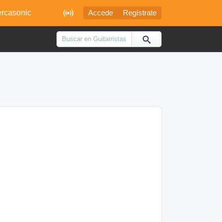

rcasonic
Accede
Regístrate