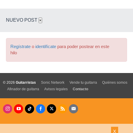
NUEVO POST
×
Regístrate
o
identifícate
para poder postear en este
hilo
© 2026
Guitarristas
Sonic Network
Vende tu guitarra
Quiénes somos
Afinador de guitarra
Avisos legales
Contacto
X