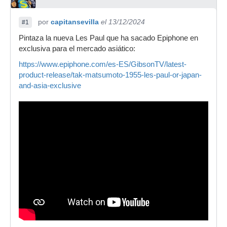
por
capitansevilla
el 13/12/2024
#1
Pintaza la nueva Les Paul que ha sacado Epiphone en
exclusiva para el mercado asiático:
https://www.epiphone.com/es-ES/GibsonTV/latest-
product-release/tak-matsumoto-1955-les-paul-or-japan-
and-asia-exclusive