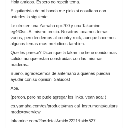
Hola amigos. Espero no repetir tema.
El guitarrista de mi banda me pidio si cosultaba con
ustedes lo siguiente:
Le ofrecen una Yamaha cpx700 y una Takamine
eg460sc. Al mismo precio. Nosotros tocamos temas
varios, pero tendemos al country rock, aunque hacemos
algunos temas mas melodicos tambien.
Que les parece? Dicen que la takamine tiene sonido mas
calido, aunque estan construidas con las mismas
maderas...
Bueno, agradecemos de antemano a quienes puedan
ayudar con su opinion. Saludos!
Abe.
(perdon, pero no pude agregar los links, vean aca: )
es.yamaha.com/es/products/musical_instruments/guitars_bass
mode=overview
takamine.com/?fa=detail&mid=2221&sid=527