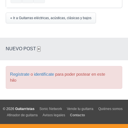
« Ir a Guitarras eléctricas, acústicas, clásicas y bajos
NUEVO POST
×
Regístrate
o
identifícate
para poder postear en este
hilo
© 2026
Guitarristas
Sonic Network
Vende tu guitarra
Quiénes somos
Afinador de guitarra
Avisos legales
Contacto