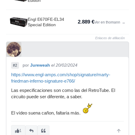
Edition
Engl E670FE-EL34
2.889 €
Ver en thomann
→
Special Edition
Enlaces de afiliación
por
Jureweah
el 20/02/2024
#2
https://www.engl-amps.com/shop/signature/marty-
friedman-inferno-signature-e766/
Las especificaciones son como las del RetroTube. El
circuito puede ser diferente, a saber.
El vídeo suena cañon, faltaría más.
1