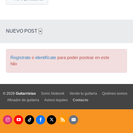
NUEVO POST
×
Regístrate
o
identifícate
para poder postear en este
hilo
© 2026
Guitarristas
Sonic Network
Vende tu guitarra
Quiénes somos
Afinador de guitarra
Avisos legales
Contacto