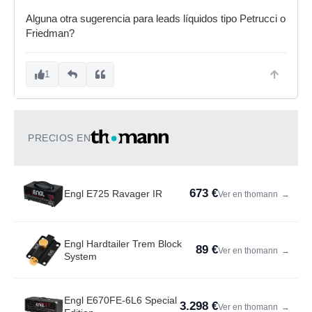
Alguna otra sugerencia para leads líquidos tipo Petrucci o
Friedman?
1
PRECIOS EN
673 €
Engl E725 Ravager IR
Ver en thomann
→
Engl Hardtailer Trem Block
89 €
Ver en thomann
→
System
Engl E670FE-6L6 Special
3.298 €
Ver en thomann
→