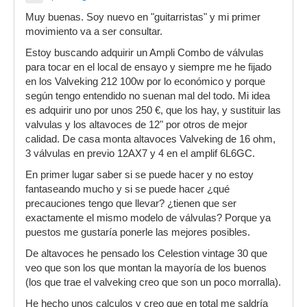
Muy buenas. Soy nuevo en "guitarristas" y mi primer
movimiento va a ser consultar.
Estoy buscando adquirir un Ampli Combo de válvulas
para tocar en el local de ensayo y siempre me he fijado
en los Valveking 212 100w por lo económico y porque
según tengo entendido no suenan mal del todo. Mi idea
es adquirir uno por unos 250 €, que los hay, y sustituir las
valvulas y los altavoces de 12" por otros de mejor
calidad. De casa monta altavoces Valveking de 16 ohm,
3 válvulas en previo 12AX7 y 4 en el amplif 6L6GC.
En primer lugar saber si se puede hacer y no estoy
fantaseando mucho y si se puede hacer ¿qué
precauciones tengo que llevar? ¿tienen que ser
exactamente el mismo modelo de válvulas? Porque ya
puestos me gustaría ponerle las mejores posibles.
De altavoces he pensado los Celestion vintage 30 que
veo que son los que montan la mayoría de los buenos
(los que trae el valveking creo que son un poco morralla).
He hecho unos calculos y creo que en total me saldría