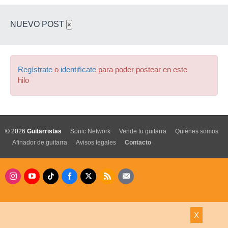
NUEVO POST
×
Regístrate
o
identifícate
para poder postear en este
hilo
© 2026
Guitarristas
Sonic Network
Vende tu guitarra
Quiénes somos
Afinador de guitarra
Avisos legales
Contacto
X