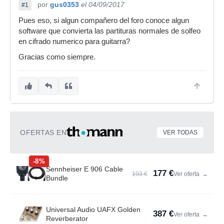
por
gus0353
el 04/09/2017
#1
Pues eso, si algun compañero del foro conoce algun
software que convierta las partituras normales de solfeo
en cifrado numerico para guitarra?
Gracias como siempre.
OFERTAS EN
VER TODAS
-8%
Sennheiser E 906 Cable
177 €
193 €
Ver oferta
→
Bundle
Universal Audio UAFX Golden
387 €
Ver oferta
→
Reverberator