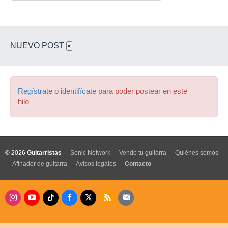
NUEVO POST
×
Regístrate
o
identifícate
para poder postear en este
hilo
© 2026
Guitarristas
Sonic Network
Vende tu guitarra
Quiénes somos
Afinador de guitarra
Avisos legales
Contacto