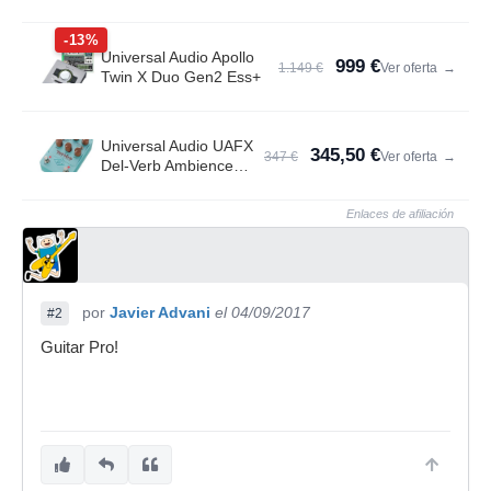
-13%
Universal Audio Apollo
999 €
1.149 €
Ver oferta
→
Twin X Duo Gen2 Ess+
Universal Audio UAFX
345,50 €
347 €
Ver oferta
→
Del-Verb Ambience
Compan.
Enlaces de afiliación
por
Javier Advani
el 04/09/2017
#2
Guitar Pro!