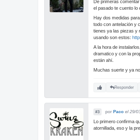
De primeras comentar 
el pasado te cuento lo
Hay dos medidas para 
todo con antelación y 
tienes ya las piezas y
usando son estos:
htt
A la hora de instalarl
dramatico y con la prop
están ahí.
Muchas suerte y ya no
Responder
por
Paco
el 29/0
#3
Lo primero confirma qu
atornillada, eso y la p