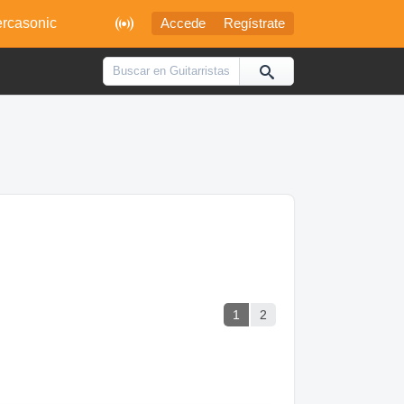

rcasonic
Accede
Regístrate
1
2