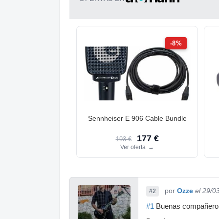
-8%
Sennheiser E 906 Cable Bundle
177 €
193 €
Ver oferta
→
por
Ozze
el 29/0
#2
#1
Buenas compañero