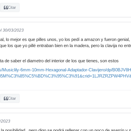
Citar
el 30/03/2023
l, lo mejor es que pilles unos, yo los pedí a amazon y fueron genial,
que los que yo pillé entraban bien en la madera, pero la clavija no ent
lta de saber el diametro del interior de los que tienes, son estos
s/Musiclily-6mm-10mm-Hexagonal-Adaptador-Clavijero/dp/B0BJV8
M%C3%85%C5%BD%C3%95%C3%91&crid=1LJRZRZPW4PHV&keywords
Citar
3/2023
la posibilidad.. pero digo se podrá rellenar con un poco de aserrín 