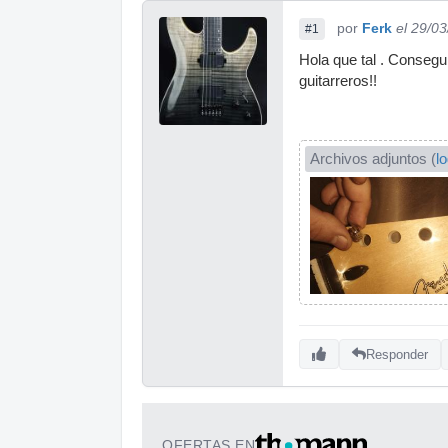
por
Ferk
el 29/0
#1
Hola que tal . Consegu
guitarreros!!
Archivos adjuntos (
l
Responder
OFERTAS EN