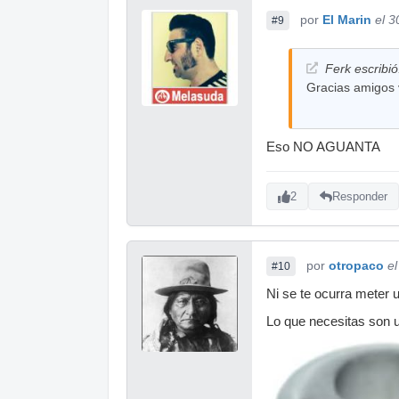
por
El Marin
el 3
#9
Ferk escribió
Gracias amigos v
Eso NO AGUANTA
2
Responder
por
otropaco
e
#10
Ni se te ocurra meter u
Lo que necesitas son 