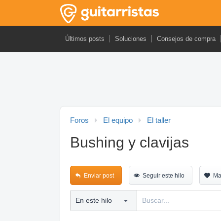
Últimos posts
Soluciones
Consejos de compra
Foros
El equipo
El taller
Bushing y clavijas
Enviar post
Seguir este hilo
Ma