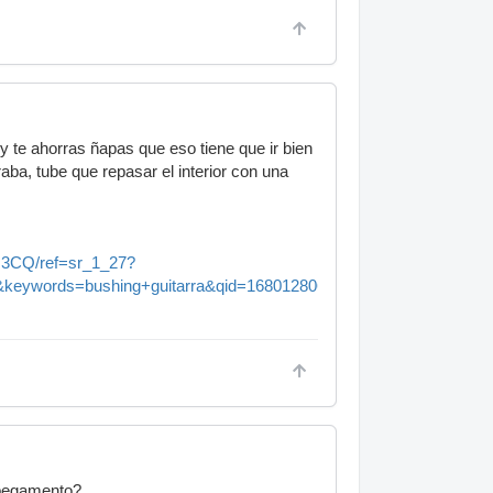
 y te ahorras ñapas que eso tiene que ir bien
raba, tube que repasar el interior con una
H3CQ/ref=sr_1_27?
=bushing+guitarra&qid=1680128069&sprefix=bushing+guit
y pegamento?