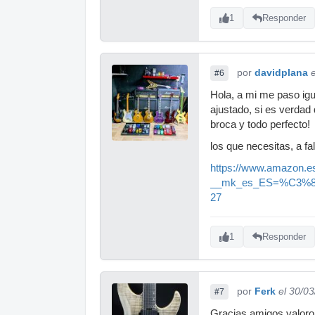
1
Responder
por
davidplana
#6
Hola, a mi me paso igua
ajustado, si es verdad 
broca y todo perfecto!
los que necesitas, a fa
https://www.amazon.e
__mk_es_ES=%C3%85
27
1
Responder
por
Ferk
el 30/0
#7
Gracias amigos valoro 