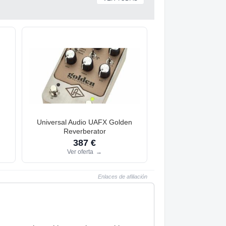
Universal Audio UAFX Golden
Reverberator
387 €
Ver oferta
→
Enlaces de afiliación