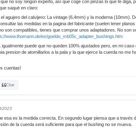
que no soy ningún experto, así que coge con pinzas lo que te diga,
 que saqué en claro:
el agujero del calvijero: La vintage (6,4mm) y la moderna (10mm). 
consultar las medidas en la pagina del fabricante (suelen tener plano
 no son compatibles, tienes que comprar unos adaptadores. No son sup
ps://www.thomann.de/es/goeldo_mb05c_adapter_bushings.htm
os, igualmente puede que no queden 100% ajustados pero, en mi caso
ia presion de atornillarlos a la pala y la que ejerce la cuerda no me
s cuentas!
Citar
3/2023
e esa es la medida correcta. En segundo lugar piensa que a través de 
resión de la cuerda será suficiente para que el bushing no se mueva.