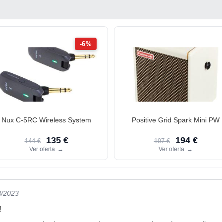
-6%
Nux C-5RC Wireless System
Positive Grid Spark Mini PW
135 €
194 €
144 €
197 €
Ver oferta
→
Ver oferta
→
3/2023
!