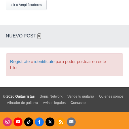
« Ir a Amplificadores
NUEVO POST
×
Regístrate
o
identifícate
para poder postear en este
hilo
© 2026
Guitarristas
Sonic Network
Vende tu guitarra
Quiénes somos
Afinador de guitarra
Avisos legales
Contacto