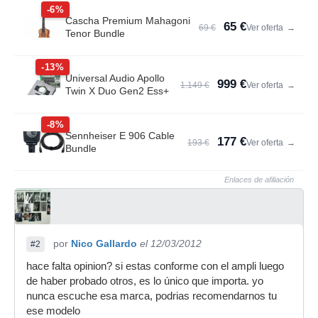
-6%
Cascha Premium Mahagoni
65 €
69 €
Ver oferta
→
Tenor Bundle
-13%
Universal Audio Apollo
999 €
1.149 €
Ver oferta
→
Twin X Duo Gen2 Ess+
-8%
Sennheiser E 906 Cable
177 €
193 €
Ver oferta
→
Bundle
Enlaces de afiliación
por
Nico Gallardo
el 12/03/2012
#2
hace falta opinion? si estas conforme con el ampli luego
de haber probado otros, es lo único que importa. yo
nunca escuche esa marca, podrias recomendarnos tu
ese modelo