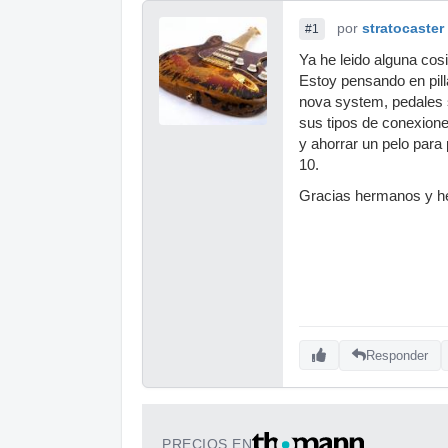
por
stratocaster
#1
Ya he leido alguna cos
Estoy pensando en pill
nova system, pedales 
sus tipos de conexione
y ahorrar un pelo para 
10.
Gracias hermanos y 
Responder
PRECIOS EN