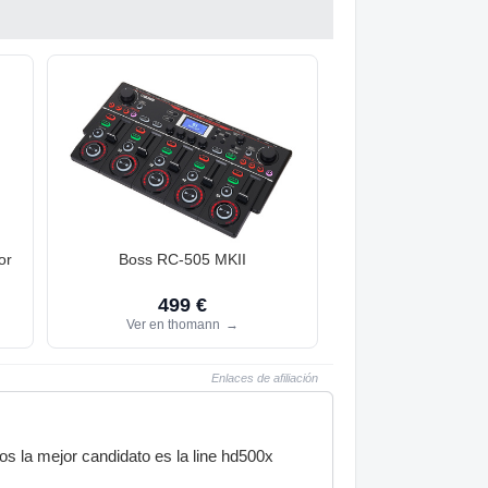
or
Boss RC-505 MKII
499 €
Ver en thomann
→
Enlaces de afiliación
os la mejor candidato es la line hd500x