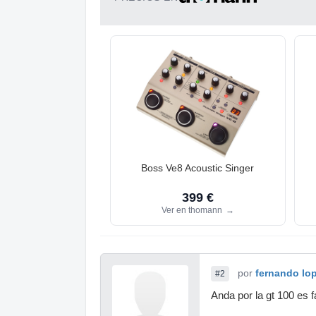
Boss Ve8 Acoustic Singer
399 €
Ver en thomann
→
por
fernando lo
#2
Anda por la gt 100 es 