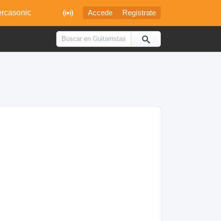

rcasonic
Accede
Regístrate