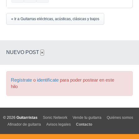
« Ir a Guitarras eléctricas, acústicas, clásicas y bajos
NUEVO POST
×
Regístrate
o
identifícate
para poder postear en este
hilo
© 2026
Guitarristas
Sonic Network
Vende tu guitarra
Quiénes somos
Afinador de guitarra
Avisos legales
Contacto