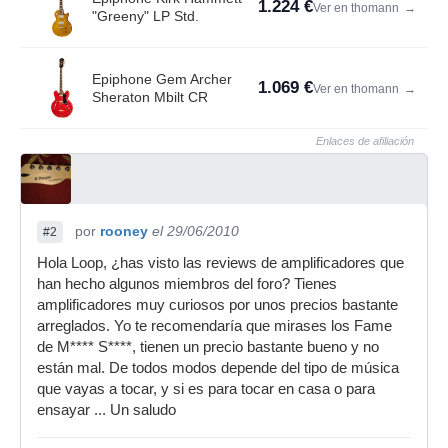
1.224 €
Ver en thomann
→
"Greeny" LP Std.
Epiphone Gem Archer
1.069 €
Ver en thomann
→
Sheraton Mbilt CR
Enlaces de afiliación
por
rooney
el 29/06/2010
#2
Hola Loop, ¿has visto las reviews de amplificadores que
han hecho algunos miembros del foro? Tienes
amplificadores muy curiosos por unos precios bastante
arreglados. Yo te recomendaría que mirases los Fame
de M**** S****, tienen un precio bastante bueno y no
están mal. De todos modos depende del tipo de música
que vayas a tocar, y si es para tocar en casa o para
ensayar ... Un saludo