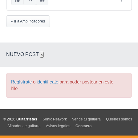
« Ir a Amplificadores
NUEVO POST
×
Regístrate
o
identifícate
para poder postear en este
hilo
© 2026
Guitarristas
Sonic Network
Vende tu guitarra
Quiénes somos
Afinador de guitarra
Avisos legales
Contacto