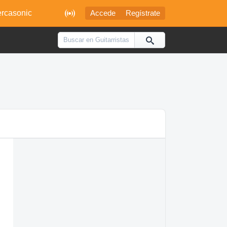

rcasonic
Accede
Regístrate