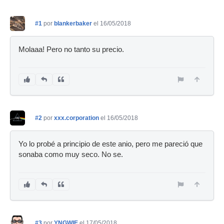
#1
por
blankerbaker
el 16/05/2018
Molaaa! Pero no tanto su precio.
#2
por
xxx.corporation
el 16/05/2018
Yo lo probé a principio de este anio, pero me pareció que
sonaba como muy seco. No se.
#3
por
YNGWIE
el 17/05/2018