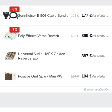
-8%
177 €
Sennheiser E 906 Cable Bundle
193 €
Ver oferta
→
-7%
399 €
Poly Effects Verbs Reverb
428 €
Ver oferta
→
Universal Audio UAFX Golden
387 €
Ver oferta
→
Reverberator
194 €
Positive Grid Spark Mini PW
197 €
Ver oferta
→
Enlaces de afiliación