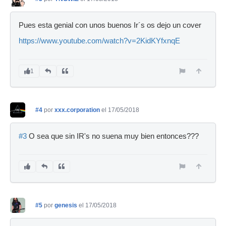
Pues esta genial con unos buenos Ir´s os dejo un cover
https://www.youtube.com/watch?v=2KidKYfxnqE
1
#4
por
xxx.corporation
el 17/05/2018
#3
O sea que sin IR's no suena muy bien entonces???
#5
por
genesis
el 17/05/2018