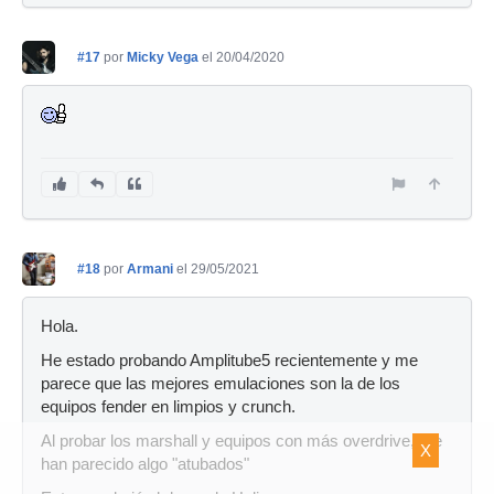
#17
por
Micky Vega
el 20/04/2020
#18
por
Armani
el 29/05/2021
Hola.
He estado probando Amplitube5 recientemente y me
parece que las mejores emulaciones son la de los
equipos fender en limpios y crunch.
Al probar los marshall y equipos con más overdrive, me
X
han parecido algo "atubados"