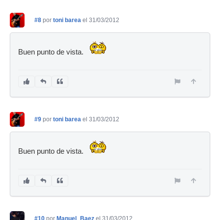
#8
por
toni barea
el 31/03/2012
Buen punto de vista.
#9
por
toni barea
el 31/03/2012
Buen punto de vista.
#10
por
Manuel_Baez
el 31/03/2012