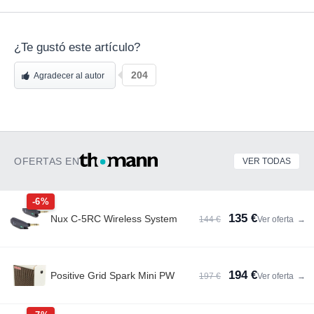
¿Te gustó este artículo?
204
Agradecer al autor
OFERTAS EN
VER TODAS
-6%
135 €
Nux C-5RC Wireless System
144 €
Ver oferta
→
194 €
Positive Grid Spark Mini PW
197 €
Ver oferta
→