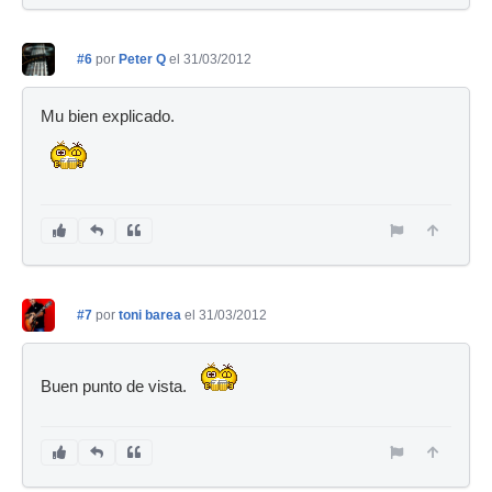
#6
por
Peter Q
el 31/03/2012
Mu bien explicado.
#7
por
toni barea
el 31/03/2012
Buen punto de vista.