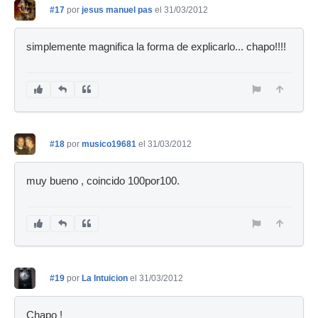
#17
por
jesus manuel pas
el 31/03/2012
simplemente magnifica la forma de explicarlo... chapo!!!!
#18
por
musico19681
el 31/03/2012
muy bueno , coincido 100por100.
#19
por
La Intuicion
el 31/03/2012
Chapo !