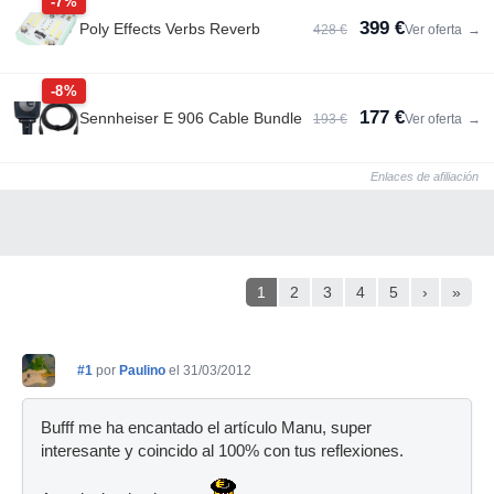
-7%
399 €
Poly Effects Verbs Reverb
428 €
Ver oferta
→
-8%
177 €
Sennheiser E 906 Cable Bundle
193 €
Ver oferta
→
Enlaces de afiliación
1
2
3
4
5
›
»
#1
por
Paulino
el 31/03/2012
Bufff me ha encantado el artículo Manu, super
interesante y coincido al 100% con tus reflexiones.