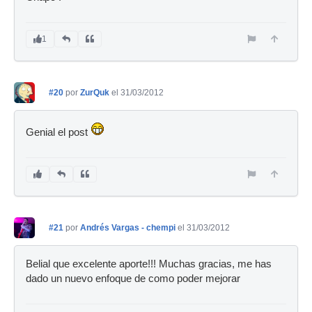
1
#20
por
ZurQuk
el 31/03/2012
Genial el post
#21
por
Andrés Vargas - chempi
el 31/03/2012
Belial que excelente aporte!!! Muchas gracias, me has
dado un nuevo enfoque de como poder mejorar