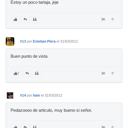
Estoy un poco tartaja, jeje
#13
por
Esteban Piera
el 31/03/2012
Buen punto de vista
2
#14
por
hate
el 31/03/2012
Pedazoooo de articulo, muy bueno si señor.