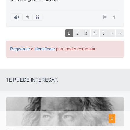
1
1
2
3
4
5
›
»
Regístrate
o
identifícate
para poder comentar
TE PUEDE INTERESAR
X