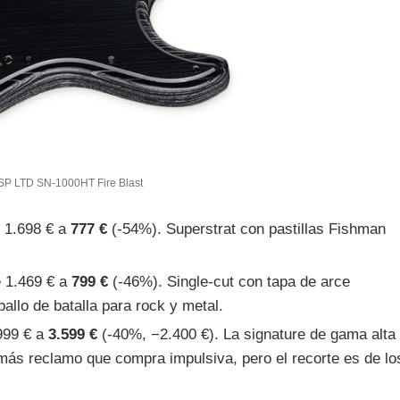
SP LTD SN-1000HT Fire Blast
e 1.698 € a
777 €
(-54%). Superstrat con pastillas Fishman
e 1.469 € a
799 €
(-46%). Single-cut con tapa de arce
allo de batalla para rock y metal.
.999 € a
3.599 €
(-40%, −2.400 €). La signature de gama alta
 más reclamo que compra impulsiva, pero el recorte es de lo