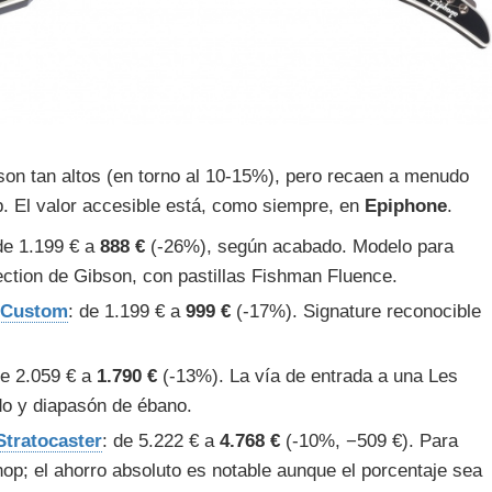
on tan altos (en torno al 10-15%), pero recaen a menudo
 El valor accesible está, como siempre, en
Epiphone
.
de 1.199 € a
888 €
(-26%), según acabado. Modelo para
ection de Gibson, con pastillas Fishman Fluence.
V Custom
: de 1.199 € a
999 €
(-17%). Signature reconocible
de 2.059 € a
1.790 €
(-13%). La vía de entrada a una Les
do y diapasón de ébano.
tratocaster
: de 5.222 € a
4.768 €
(-10%, −509 €). Para
p; el ahorro absoluto es notable aunque el porcentaje sea