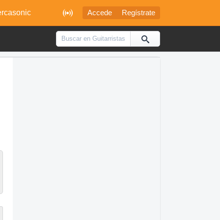

rcasonic
Accede
Regístrate