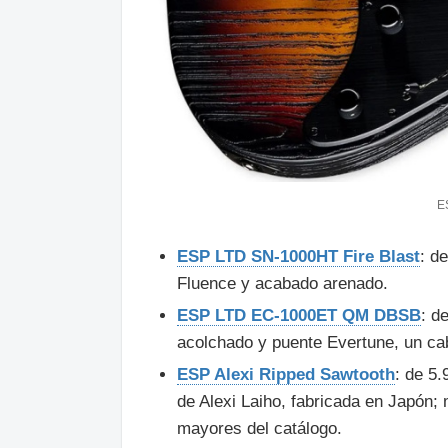
E
ESP LTD SN-1000HT Fire Blast
: d
Fluence y acabado arenado.
ESP LTD EC-1000ET QM DBSB
: d
acolchado y puente Evertune, un cab
ESP Alexi Ripped Sawtooth
: de 5
de Alexi Laiho, fabricada en Japón;
mayores del catálogo.