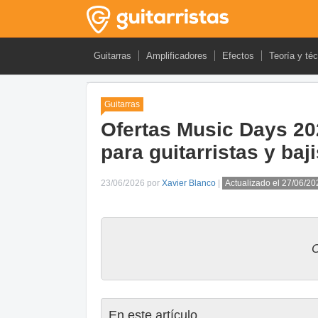
Guitarras
Amplificadores
Efectos
Teoría y té
Guitarras
Ofertas Music Days 2
para guitarristas y baj
23/06/2026 por
Xavier Blanco
|
Actualizado el 27/06/20
C
En este artículo...