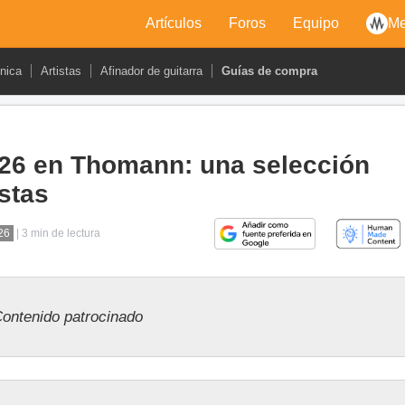
Artículos
Foros
Equipo
Me
cnica
Artistas
Afinador de guitarra
Guías de compra
026 en Thomann: una selección
istas
26
| 3 min de lectura
ontenido patrocinado