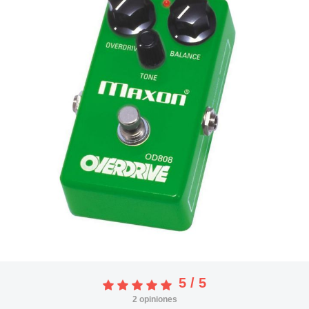
5
/
5
2
opiniones