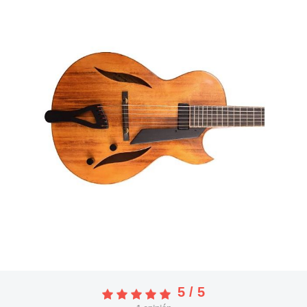
5
/
5