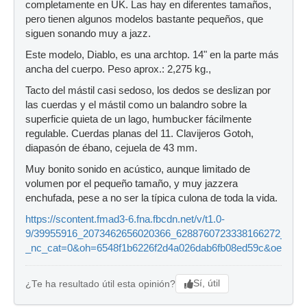
completamente en UK. Las hay en diferentes tamaños,
pero tienen algunos modelos bastante pequeños, que
siguen sonando muy a jazz.
Este modelo, Diablo, es una archtop. 14" en la parte más
ancha del cuerpo. Peso aprox.: 2,275 kg.,
Tacto del mástil casi sedoso, los dedos se deslizan por
las cuerdas y el mástil como un balandro sobre la
superficie quieta de un lago, humbucker fácilmente
regulable. Cuerdas planas del 11. Clavijeros Gotoh,
diapasón de ébano, cejuela de 43 mm.
Muy bonito sonido en acústico, aunque limitado de
volumen por el pequeño tamaño, y muy jazzera
enchufada, pese a no ser la típica culona de toda la vida.
https://scontent.fmad3-6.fna.fbcdn.net/v/t1.0-
9/39955916_2073462656020366_6288760723338166272_n.jp
_nc_cat=0&oh=6548f1b6226f2d4a026dab6fb08ed59c&oe=5C
Sí, útil
¿Te ha resultado útil esta opinión?