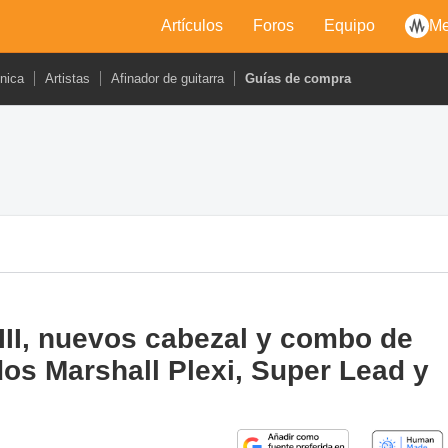
Artículos
Foros
Equipo
Me
cnica
Artistas
Afinador de guitarra
Guías de compra
III, nuevos cabezal y combo de
os Marshall Plexi, Super Lead y