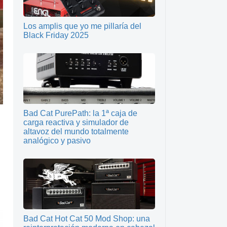
Los amplis que yo me pillaría del
Black Friday 2025
Bad Cat PurePath: la 1ª caja de
carga reactiva y simulador de
altavoz del mundo totalmente
analógico y pasivo
Bad Cat Hot Cat 50 Mod Shop: una