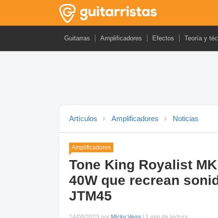
Guitarras
Amplificadores
Efectos
Teoría y té
Artículos
Amplificadores
Noticias
Amplificadores
Tone King Royalist MK
40W que recrean sonid
JTM45
14/09/2023 por
Micky Vega
| 1 min de lectura