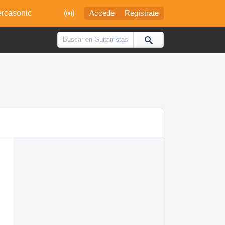

rcasonic
Accede
Regístrate