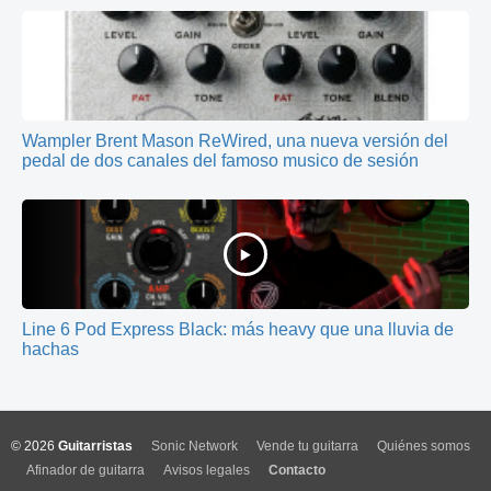
Wampler Brent Mason ReWired, una nueva versión del
pedal de dos canales del famoso musico de sesión
Line 6 Pod Express Black: más heavy que una lluvia de
hachas
© 2026
Guitarristas
Sonic Network
Vende tu guitarra
Quiénes somos
Afinador de guitarra
Avisos legales
Contacto