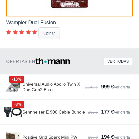
Wampler Dual Fusion
Opinar
OFERTAS EN
VER TODAS
-13%
Universal Audio Apollo Twin X
999 €
1.149 €
Ver oferta
→
Duo Gen2 Ess+
-8%
177 €
Sennheiser E 906 Cable Bundle
193 €
Ver oferta
→
194 €
Positive Grid Spark Mini PW
197 €
Ver oferta
→