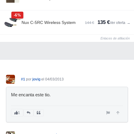
-6%
135 €
Nux C-5RC Wireless System
144 €
Ver oferta
→
Enlaces de afiliación
#1
por
jovig
el 04/03/2013
Me encanta este tio.
1