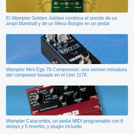
El Wampler Golden Jubilee combina el sonido de un
ampli Marshall y de un Mesa Boogie en un pedal
Wampler Mini Ego 76 Compressor: una version miniatura
del compresor basado en el Urei 1176
Wampler Catacombs, un pedal MIDI programable con 6
delays y 5 reverbs, y plugin incluido