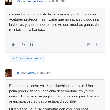
#2
por
Juanjo Pelegrín
el 04/03/2013
es una lástima que este tío se vaya a quedar como un
youtuber profesor más...Entre que no saca su disco ni a
la de tres y que tampoco se le ve con muchas ganas de
montarse una banda...
3
1 respuesta directa
#3
por
kodro2
el 04/03/2013
Eso mismo pienso yo. Y de Hutchings tambien. Una
pena porque tienen un talento descomunal. Yo ya me
canse de entrar a su pagina a ver si de una puñetera vez
anunciaba qeu su disco estaba disponible.
Quien sabe. Igual se conforma con eso, con unos