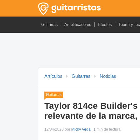
Guitarras
Amplificadores
Efectos
Teoría y té
Artículos
Guitarras
Noticias
Guitarras
Taylor 814ce Builder's
relevante de la marca
12/04/2023 por
Micky Vega
| 1 min de lectura