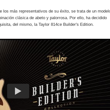
 los más representativos de su éxito, se trata de un model
nación clásica de abeto y palorrosa. Por ello, ha decidido
isita, del mismo, la Taylor 814ce Builder's Edition.