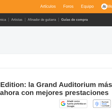
Artículos
Foros
Equipo
Me
cnica
Artistas
Afinador de guitarra
Guías de compra
 Edition: la Grand Auditorium má
, ahora con mejores prestaciones