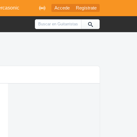

rcasonic
Accede
Regístrate
s